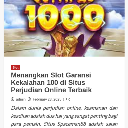
Slot
Menangkan Slot Garansi
Kekalahan 100 di Situs
Perjudian Online Terbaik
0
admin
February 23, 2025
Dalam dunia perjudian online, keamanan dan
keadilan adalah dua hal yang sangat penting bagi
para pemain. Situs Spaceman88 adalah salah