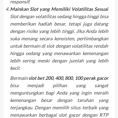
responsif.
Mainkan Slot yang Memiliki Volatilitas Sesuai
Slot dengan volatilitas sedang hingga tinggi bisa
memberikan hadiah besar, tetapi juga datang
dengan risiko yang lebih tinggi. Jika Anda lebih
suka menang secara konsisten, pertimbangkan
untuk bermain di slot dengan volatilitas rendah
hingga sedang yang menawarkan kemenangan
lebih sering meski dengan jumlah yang lebih
kecil.
Bermain
slot bet 200, 400, 800, 100 perak gacor
bisa menjadi pilihan yang sangat
menguntungkan bagi Anda yang ingin meraih
kemenangan besar dengan taruhan yang
terjangkau. Dengan memilih situs terbaik yang
menawarkan berbagai slot gacor dengan RTP