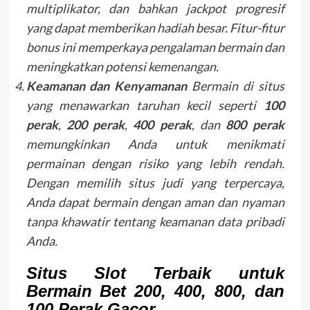
multiplikator, dan bahkan jackpot progresif
yang dapat memberikan hadiah besar. Fitur-fitur
bonus ini memperkaya pengalaman bermain dan
meningkatkan potensi kemenangan.
Keamanan dan Kenyamanan
Bermain di situs
yang menawarkan taruhan kecil seperti
100
perak
,
200 perak
,
400 perak
, dan
800 perak
memungkinkan Anda untuk menikmati
permainan dengan risiko yang lebih rendah.
Dengan memilih situs judi yang terpercaya,
Anda dapat bermain dengan aman dan nyaman
tanpa khawatir tentang keamanan data pribadi
Anda.
Situs Slot Terbaik untuk
Bermain Bet 200, 400, 800, dan
100 Perak Gacor