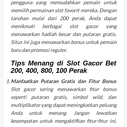
pengguna yang memudahkan pemain untuk
memilih permainan slot favorit mereka. Dengan
taruhan mulai dari 200 perak, Anda dapat
menikmati berbagai slot gacor yang
menawarkan hadiah besar dan putaran gratis.
Situs ini juga menawarkan bonus untuk pemain
baru dan promosi reguler.
Tips Menang di Slot Gacor Bet
200, 400, 800, 100 Perak
Manfaatkan Putaran Gratis dan Fitur Bonus
Slot gacor sering menawarkan fitur bonus
seperti putaran gratis, simbol wild, dan
multiplikator yang dapat meningkatkan peluang
Anda untuk menang. Jangan lewatkan
kesempatan untuk mengaktifkan fitur-fitur ini,