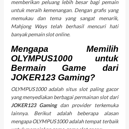
memberikan peluang lebih besar bagi pemain
untuk meraih kemenangan. Dengan grafis yang
memukau dan tema yang sangat menarik,
Mahjong Ways telah berhasil mencuri hati
banyak pemain slot online.
Mengapa Memilih
OLYMPUS1000 untuk
Bermain Game dari
JOKER123 Gaming?
OLYMPUS1000 adalah situs slot paling gacor
yang menyediakan berbagai permainan slot dari
JOKER123 Gaming
dan provider terkemuka
lainnya. Berikut adalah beberapa alasan
mengapa OLYMPUS1000 adalah tempat terbaik