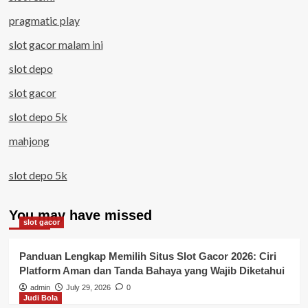
pragmatic play
slot gacor malam ini
slot depo
slot gacor
slot depo 5k
mahjong
slot depo 5k
You may have missed
slot gacor
Panduan Lengkap Memilih Situs Slot Gacor 2026: Ciri
Platform Aman dan Tanda Bahaya yang Wajib Diketahui
admin
July 29, 2026
0
Judi Bola