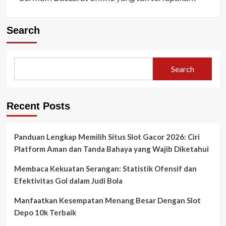
Search
Search
Recent Posts
Panduan Lengkap Memilih Situs Slot Gacor 2026: Ciri
Platform Aman dan Tanda Bahaya yang Wajib Diketahui
Membaca Kekuatan Serangan: Statistik Ofensif dan
Efektivitas Gol dalam Judi Bola
Manfaatkan Kesempatan Menang Besar Dengan Slot
Depo 10k Terbaik