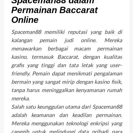
Spaceman88 dalam
Permainan Baccarat
Online
Spaceman88 memiliki reputasi yang baik di
kalangan pemain judi online. Mereka
menawarkan berbagai macam permainan
kasino, termasuk Baccarat, dengan kualitas
grafis yang tinggi dan tata letak yang user-
friendly. Pemain dapat menikmati pengalaman
bermain yang sangat mirip dengan kasino fisik,
tanpa harus meninggalkan kenyamanan rumah
mereka.
Salah satu keunggulan utama dari Spaceman88
adalah keamanan dan keadilan permainan.
Mereka menggunakan teknologi enkripsi yang
canggih untuk melindungi data pribadi para