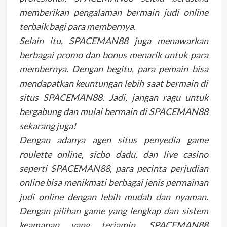
memberikan pengalaman bermain judi online
terbaik bagi para membernya.
Selain itu, SPACEMAN88 juga menawarkan
berbagai promo dan bonus menarik untuk para
membernya. Dengan begitu, para pemain bisa
mendapatkan keuntungan lebih saat bermain di
situs SPACEMAN88. Jadi, jangan ragu untuk
bergabung dan mulai bermain di SPACEMAN88
sekarang juga!
Dengan adanya agen situs penyedia game
roulette online, sicbo dadu, dan live casino
seperti SPACEMAN88, para pecinta perjudian
online bisa menikmati berbagai jenis permainan
judi online dengan lebih mudah dan nyaman.
Dengan pilihan game yang lengkap dan sistem
keamanan yang terjamin, SPACEMAN88