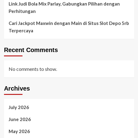
Link Judi Bola Mix Parlay, Gabungkan Pilihan dengan
Perhitungan
Cari Jackpot Maxwin dengan Main di Situs Slot Depo 5rb
Terpercaya
Recent Comments
No comments to show.
Archives
July 2026
June 2026
May 2026