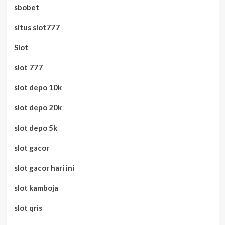
sbobet
situs slot777
Slot
slot 777
slot depo 10k
slot depo 20k
slot depo 5k
slot gacor
slot gacor hari ini
slot kamboja
slot qris