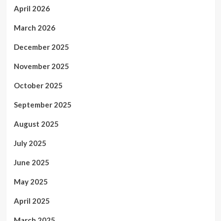
April 2026
March 2026
December 2025
November 2025
October 2025
September 2025
August 2025
July 2025
June 2025
May 2025
April 2025
March 2025