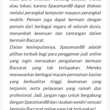
atau lokasi, karena Spaceman88 dapat diakses
melalui perangkat komputer maupun perangkat
mobile. Pemain juga dapat bermain dengan
pemain dari berbagai negara di seluruh dunia,
menambah keseruan dan tantangan dalam
bermain Baccarat.
Dalam kesimpulannya, Spaceman88 adalah
pilihan terbaik bagi para penggemar judi online
yang ingin merasakan pengalaman bermain
Baccarat yang tak terlupakan. Mereka
menawarkan berbagai macam permainan kasino
yang berkualitas tinggi, keamanan yang
terjamin, serta pelayanan yang ramah dan
profesional. Jadi, jangan ragu untuk bergabung
dengan Spaceman88 dan rasakan sendiri sensasi
bermain Baccarat online yang tak terlupakan!