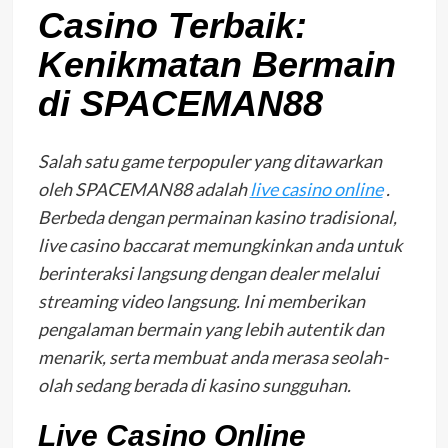
Casino Terbaik:
Kenikmatan Bermain
di SPACEMAN88
Salah satu game terpopuler yang ditawarkan
oleh SPACEMAN88 adalah
live casino online
.
Berbeda dengan permainan kasino tradisional,
live casino baccarat memungkinkan anda untuk
berinteraksi langsung dengan dealer melalui
streaming video langsung. Ini memberikan
pengalaman bermain yang lebih autentik dan
menarik, serta membuat anda merasa seolah-
olah sedang berada di kasino sungguhan.
Live Casino Online