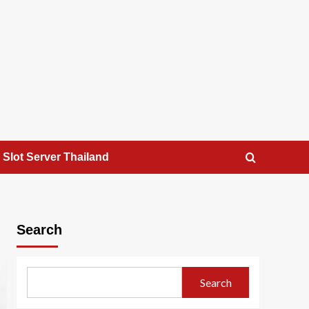
Slot Server Thailand
Search
Search