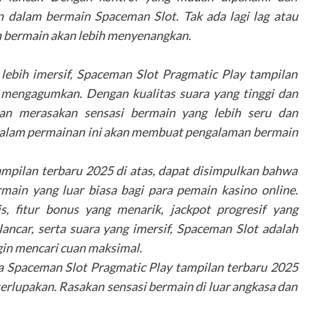
 dalam bermain Spaceman Slot. Tak ada lagi lag atau
n bermain akan lebih menyenangkan.
bih imersif, Spaceman Slot Pragmatic Play tampilan
 mengagumkan. Dengan kualitas suara yang tinggi dan
akan merasakan sensasi bermain yang lebih seru dan
dalam permainan ini akan membuat pengalaman bermain
ampilan terbaru 2025 di atas, dapat disimpulkan bahwa
ain yang luar biasa bagi para pemain kasino online.
is, fitur bonus yang menarik, jackpot progresif yang
ancar, serta suara yang imersif, Spaceman Slot adalah
gin mencari cuan maksimal.
 Spaceman Slot Pragmatic Play tampilan terbaru 2025
rlupakan. Rasakan sensasi bermain di luar angkasa dan