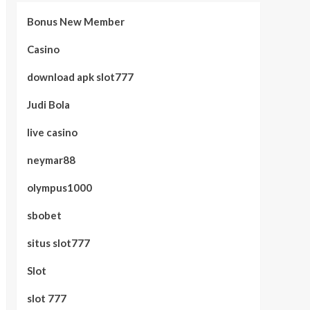
Bonus New Member
Casino
download apk slot777
Judi Bola
live casino
neymar88
olympus1000
sbobet
situs slot777
Slot
slot 777