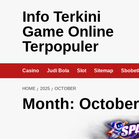
Skip
to
Info Terkini
content
Game Online
Terpopuler
Casino
Judi Bola
Slot
Sitemap
Sbobet
HOME
2025
OCTOBER
Month:
October