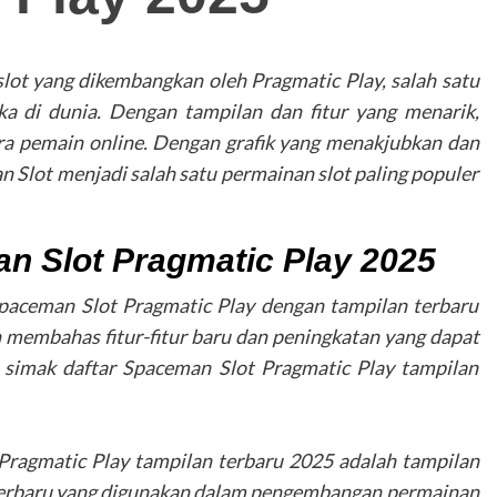
lot yang dikembangkan oleh Pragmatic Play, salah satu
a di dunia. Dengan tampilan dan fitur yang menarik,
ara pemain online. Dengan grafik yang menakjubkan dan
n Slot menjadi salah satu permainan slot paling populer
n Slot Pragmatic Play 2025
 Spaceman Slot Pragmatic Play dengan tampilan terbaru
n membahas fitur-fitur baru dan peningkatan yang dapat
 simak daftar Spaceman Slot Pragmatic Play tampilan
 Pragmatic Play tampilan terbaru 2025 adalah tampilan
gi terbaru yang digunakan dalam pengembangan permainan