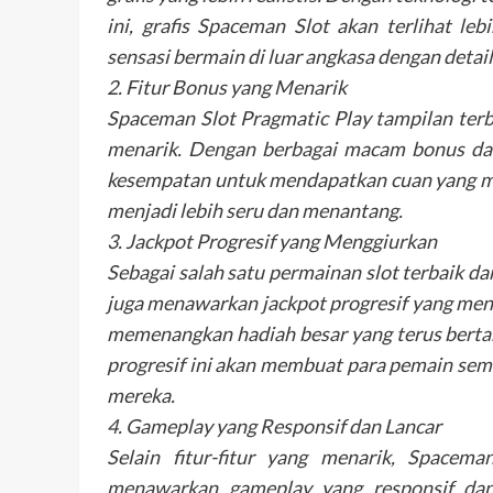
ini, grafis Spaceman Slot akan terlihat 
sensasi bermain di luar angkasa dengan detai
2. Fitur Bonus yang Menarik
Spaceman Slot Pragmatic Play tampilan terba
menarik. Dengan berbagai macam bonus dan
kesempatan untuk mendapatkan cuan yang ma
menjadi lebih seru dan menantang.
3. Jackpot Progresif yang Menggiurkan
Sebagai salah satu permainan slot terbaik d
juga menawarkan jackpot progresif yang men
memenangkan hadiah besar yang terus bertam
progresif ini akan membuat para pemain se
mereka.
4. Gameplay yang Responsif dan Lancar
Selain fitur-fitur yang menarik, Spacem
menawarkan gameplay yang responsif dan