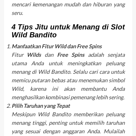
mencari kemenangan mudah dan hiburan yang
seru.
4 Tips Jitu untuk Menang di Slot
Wild Bandito
Manfaatkan Fitur Wild dan Free Spins
Fitur
Wilds
dan
Free Spins
adalah senjata
utama Anda untuk meningkatkan peluang
menang di Wild Bandito. Selalu cari cara untuk
memicu putaran bebas atau menemukan simbol
Wild, karena ini akan membantu Anda
menghasilkan kombinasi pemenang lebih sering.
Pilih Taruhan yang Tepat
Meskipun Wild Bandito memberikan peluang
menang tinggi, penting untuk memilih taruhan
yang sesuai dengan anggaran Anda. Mulailah