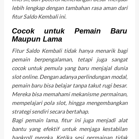
lebih lengkap dengan tambahan rasa aman dari
fitur Saldo Kembali ini.
Cocok untuk Pemain Baru
Maupun Lama
Fitur Saldo Kembali tidak hanya menarik bagi
pemain berpengalaman, tetapi juga sangat
cocok untuk pemula yang baru menjajal dunia
slot online. Dengan adanya perlindungan modal,
pemain baru bisa belajar tanpa takut rugi besar.
Mereka bisa memahami mekanisme permainan,
mempelajari pola slot, hingga mengembangkan
strategi sendiri secara bertahap.
Bagi pemain lama, fitur ini juga menjadi alat
bantu yang efektif untuk menjaga kestabilan
bankroll mereka. Ketika sesi permainan tidak