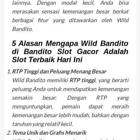
lainnya. Dengan modal kecil, Anda bisa
merasakan sensasi kemenangan besar berkat
berbagai fitur yang ditawarkan oleh Wild
Bandito.
5 Alasan Mengapa Wild Bandito
di Bandito Slot Gacor Adalah
Slot Terbaik Hari Ini
RTP Tinggi dan Peluang Menang Besar
Wild Bandito memiliki
RTP tinggi
, yang berarti
peluang Anda untuk mendapatkan kemenangan
semakin besar. Dengan RTP yang
menguntungkan, pemain dapat meraih
kemenangan besar lebih mudah, bahkan dengan
taruhan yang relatif kecil.
Tema Unik dan Grafis Menarik