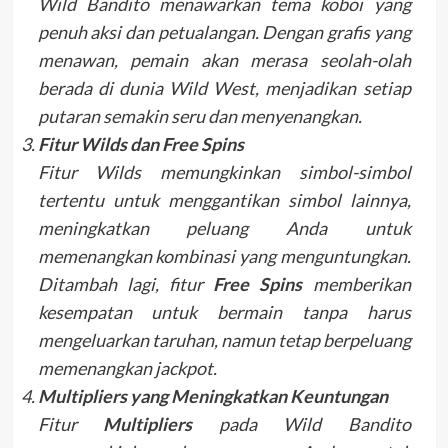
Wild Bandito menawarkan tema koboi yang
penuh aksi dan petualangan. Dengan grafis yang
menawan, pemain akan merasa seolah-olah
berada di dunia Wild West, menjadikan setiap
putaran semakin seru dan menyenangkan.
Fitur Wilds dan Free Spins
Fitur Wilds memungkinkan simbol-simbol
tertentu untuk menggantikan simbol lainnya,
meningkatkan peluang Anda untuk
memenangkan kombinasi yang menguntungkan.
Ditambah lagi, fitur
Free Spins
memberikan
kesempatan untuk bermain tanpa harus
mengeluarkan taruhan, namun tetap berpeluang
memenangkan jackpot.
Multipliers yang Meningkatkan Keuntungan
Fitur
Multipliers
pada Wild Bandito