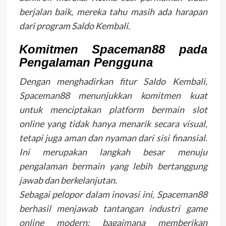
berjalan baik, mereka tahu masih ada harapan
dari program Saldo Kembali.
Komitmen Spaceman88 pada
Pengalaman Pengguna
Dengan menghadirkan fitur Saldo Kembali,
Spaceman88 menunjukkan komitmen kuat
untuk menciptakan platform bermain slot
online yang tidak hanya menarik secara visual,
tetapi juga aman dan nyaman dari sisi finansial.
Ini merupakan langkah besar menuju
pengalaman bermain yang lebih bertanggung
jawab dan berkelanjutan.
Sebagai pelopor dalam inovasi ini, Spaceman88
berhasil menjawab tantangan industri game
online modern: bagaimana memberikan