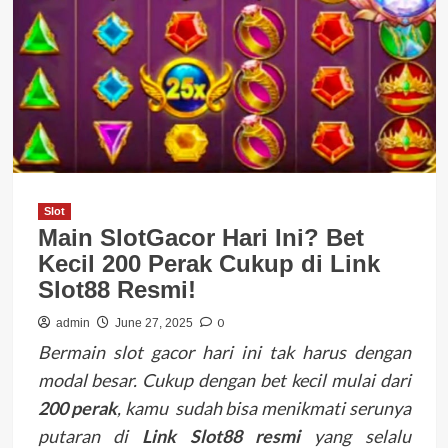
Slot
Main SlotGacor Hari Ini? Bet
Kecil 200 Perak Cukup di Link
Slot88 Resmi!
0
admin
June 27, 2025
Bermain slot gacor hari ini tak harus dengan
modal besar. Cukup dengan bet kecil mulai dari
200 perak
, kamu sudah bisa menikmati serunya
putaran di
Link Slot88 resmi
yang selalu