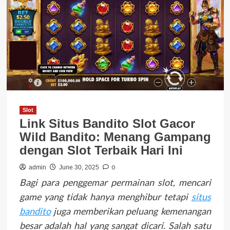
Slot
Link Situs Bandito Slot Gacor
Wild Bandito: Menang Gampang
dengan Slot Terbaik Hari Ini
0
admin
June 30, 2025
Bagi para penggemar permainan slot, mencari
game yang tidak hanya menghibur tetapi
situs
bandito
juga memberikan peluang kemenangan
besar adalah hal yang sangat dicari. Salah satu