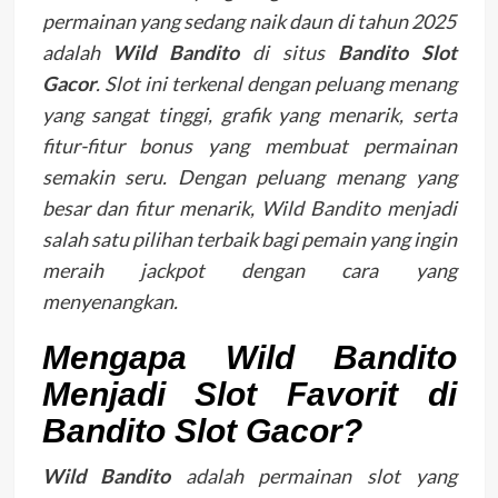
permainan yang sedang naik daun di tahun 2025
adalah
Wild Bandito
di situs
Bandito Slot
Gacor
. Slot ini terkenal dengan peluang menang
yang sangat tinggi, grafik yang menarik, serta
fitur-fitur bonus yang membuat permainan
semakin seru. Dengan peluang menang yang
besar dan fitur menarik, Wild Bandito menjadi
salah satu pilihan terbaik bagi pemain yang ingin
meraih jackpot dengan cara yang
menyenangkan.
Mengapa Wild Bandito
Menjadi Slot Favorit di
Bandito Slot Gacor?
Wild Bandito
adalah permainan slot yang