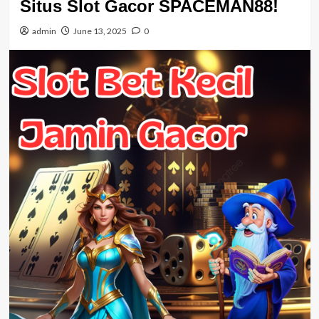
Situs Slot Gacor SPACEMAN88!
admin
June 13, 2025
0