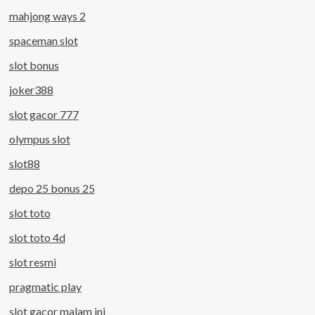
mahjong ways 2
spaceman slot
slot bonus
joker388
slot gacor 777
olympus slot
slot88
depo 25 bonus 25
slot toto
slot toto 4d
slot resmi
pragmatic play
slot gacor malam ini