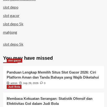
slot depo
slot gacor
slot depo 5k
mahjong
slot depo 5k
You may have missed
slot gacor
Panduan Lengkap Memilih Situs Slot Gacor 2026: Ciri
Platform Aman dan Tanda Bahaya yang Wajib Diketahui
admin
July 29, 2026
0
Judi Bola
Membaca Kekuatan Serangan: Statistik Ofensif dan
Efektivitas Gol dalam Judi Bola