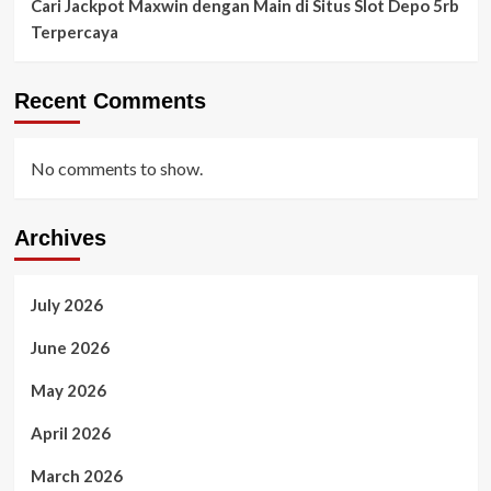
Cari Jackpot Maxwin dengan Main di Situs Slot Depo 5rb
Terpercaya
Recent Comments
No comments to show.
Archives
July 2026
June 2026
May 2026
April 2026
March 2026