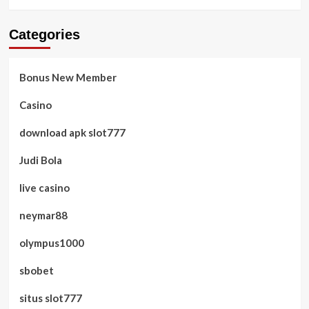
Categories
Bonus New Member
Casino
download apk slot777
Judi Bola
live casino
neymar88
olympus1000
sbobet
situs slot777