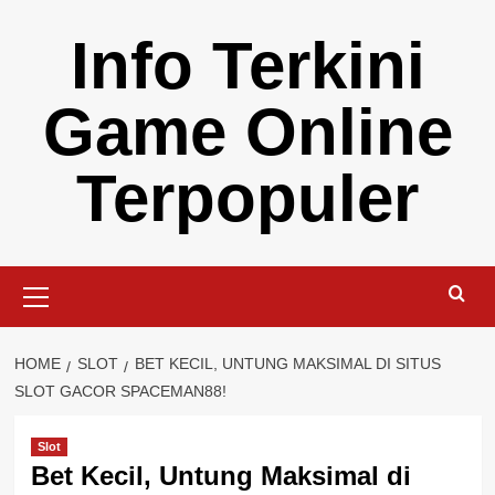
Skip
Info Terkini
to
content
Game Online
Terpopuler
Primary
Menu
HOME
SLOT
BET KECIL, UNTUNG MAKSIMAL DI SITUS
SLOT GACOR SPACEMAN88!
Slot
Bet Kecil, Untung Maksimal di