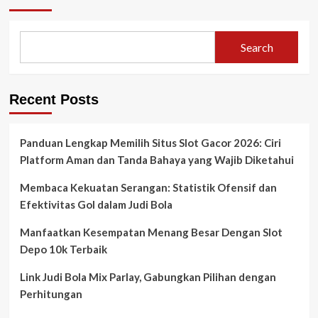
Search
Recent Posts
Panduan Lengkap Memilih Situs Slot Gacor 2026: Ciri
Platform Aman dan Tanda Bahaya yang Wajib Diketahui
Membaca Kekuatan Serangan: Statistik Ofensif dan
Efektivitas Gol dalam Judi Bola
Manfaatkan Kesempatan Menang Besar Dengan Slot
Depo 10k Terbaik
Link Judi Bola Mix Parlay, Gabungkan Pilihan dengan
Perhitungan