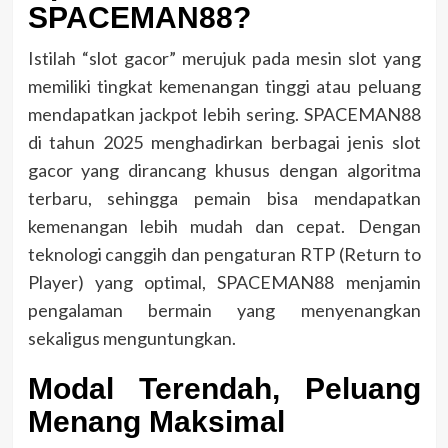
SPACEMAN88?
Istilah “slot gacor” merujuk pada mesin slot yang
memiliki tingkat kemenangan tinggi atau peluang
mendapatkan jackpot lebih sering. SPACEMAN88
di tahun 2025 menghadirkan berbagai jenis slot
gacor yang dirancang khusus dengan algoritma
terbaru, sehingga pemain bisa mendapatkan
kemenangan lebih mudah dan cepat. Dengan
teknologi canggih dan pengaturan RTP (Return to
Player) yang optimal, SPACEMAN88 menjamin
pengalaman bermain yang menyenangkan
sekaligus menguntungkan.
Modal Terendah, Peluang
Menang Maksimal