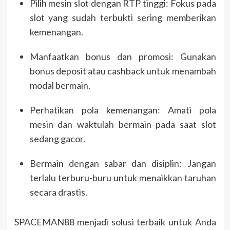
Pilih mesin slot dengan RTP tinggi: Fokus pada
slot yang sudah terbukti sering memberikan
kemenangan.
Manfaatkan bonus dan promosi: Gunakan
bonus deposit atau cashback untuk menambah
modal bermain.
Perhatikan pola kemenangan: Amati pola
mesin dan waktulah bermain pada saat slot
sedang gacor.
Bermain dengan sabar dan disiplin: Jangan
terlalu terburu-buru untuk menaikkan taruhan
secara drastis.
SPACEMAN88 menjadi solusi terbaik untuk Anda