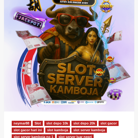
neymar88
Slot
slot depo 10k
slot depo 20k
slot gacor
slot gacor hari ini
slot kamboja
slot server kamboja
slot server kamboja no 1
slot server luar negri