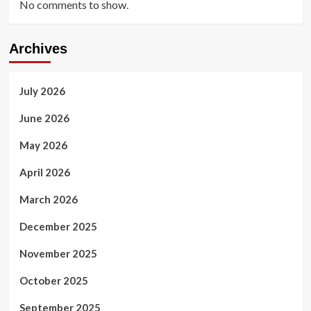
No comments to show.
Archives
July 2026
June 2026
May 2026
April 2026
March 2026
December 2025
November 2025
October 2025
September 2025