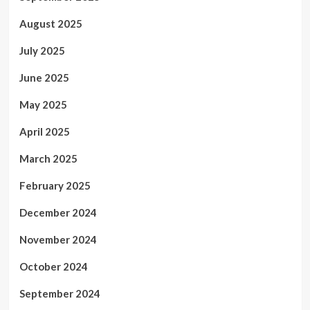
August 2025
July 2025
June 2025
May 2025
April 2025
March 2025
February 2025
December 2024
November 2024
October 2024
September 2024