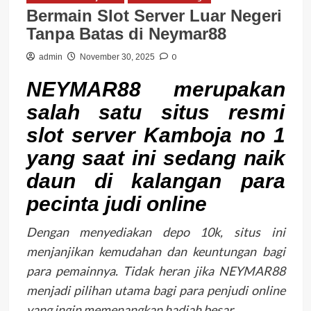
Bermain Slot Server Luar Negeri
Tanpa Batas di Neymar88
0
admin
November 30, 2025
NEYMAR88 merupakan
salah satu situs resmi
slot server Kamboja no 1
yang saat ini sedang naik
daun di kalangan para
pecinta judi online
Dengan menyediakan depo 10k, situs ini
menjanjikan kemudahan dan keuntungan bagi
para pemainnya. Tidak heran jika NEYMAR88
menjadi pilihan utama bagi para penjudi online
yang ingin memenangkan hadiah besar.