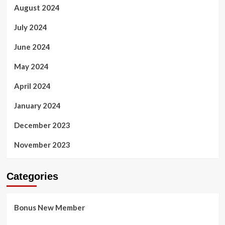
August 2024
July 2024
June 2024
May 2024
April 2024
January 2024
December 2023
November 2023
Categories
Bonus New Member