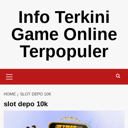
Skip
Info Terkini
to
content
Game Online
Terpopuler
Primary
Menu
HOME
SLOT DEPO 10K
slot depo 10k