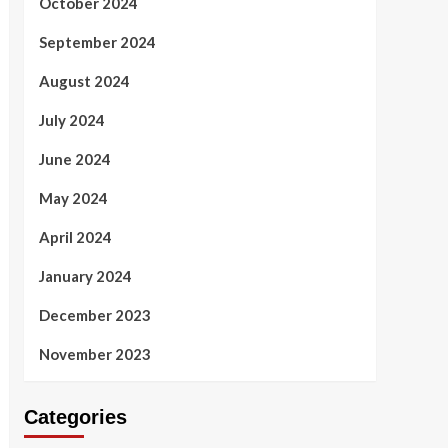
October 2024
September 2024
August 2024
July 2024
June 2024
May 2024
April 2024
January 2024
December 2023
November 2023
Categories