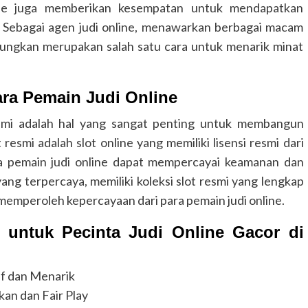
line juga memberikan kesempatan untuk mendapatkan
 Sebagai agen judi online, menawarkan berbagai macam
tungkan merupakan salah satu cara untuk menarik minat
ara Pemain Judi Online
 resmi adalah hal yang sangat penting untuk membangun
 resmi adalah slot online yang memiliki lisensi resmi dari
ra pemain judi online dapat mempercayai keamanan dan
yang terpercaya, memiliki koleksi slot resmi yang lengkap
memperoleh kepercayaan dari para pemain judi online.
 untuk Pecinta Judi Online Gacor di
if dan Menarik
an dan Fair Play