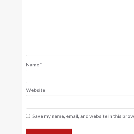
Name
*
Website
Save my name, email, and website in this brow