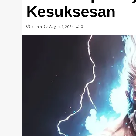
Kesuksesan
admin
August 1, 2024
0