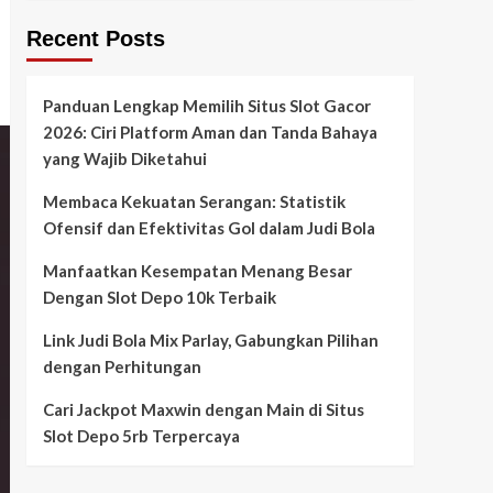
Recent Posts
Panduan Lengkap Memilih Situs Slot Gacor
2026: Ciri Platform Aman dan Tanda Bahaya
yang Wajib Diketahui
Membaca Kekuatan Serangan: Statistik
Ofensif dan Efektivitas Gol dalam Judi Bola
Manfaatkan Kesempatan Menang Besar
Dengan Slot Depo 10k Terbaik
Link Judi Bola Mix Parlay, Gabungkan Pilihan
dengan Perhitungan
Cari Jackpot Maxwin dengan Main di Situs
Slot Depo 5rb Terpercaya