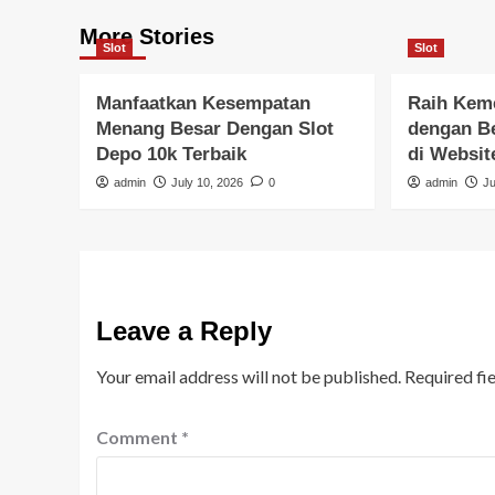
More Stories
Slot
Slot
Manfaatkan Kesempatan
Raih Kem
Menang Besar Dengan Slot
dengan B
Depo 10k Terbaik
di Websit
admin
July 10, 2026
0
admin
J
Leave a Reply
Your email address will not be published.
Required fi
Comment
*