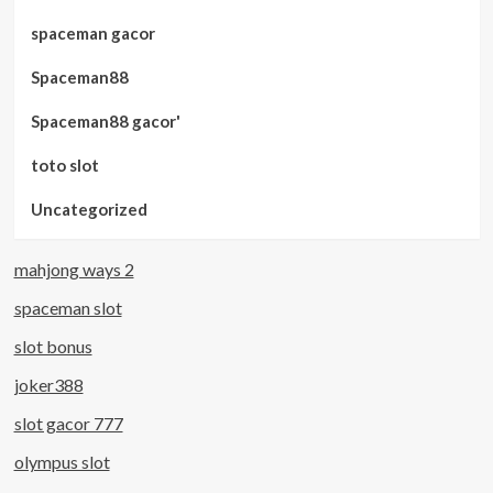
spaceman gacor
Spaceman88
Spaceman88 gacor'
toto slot
Uncategorized
mahjong ways 2
spaceman slot
slot bonus
joker388
slot gacor 777
olympus slot