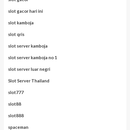
slot gacor hari ini
slot kamboja
slot qris
slot server kamboja
slot server kamboja no 1
slot server luar negri
Slot Server Thailand
slot777
slot88
slot888
spaceman