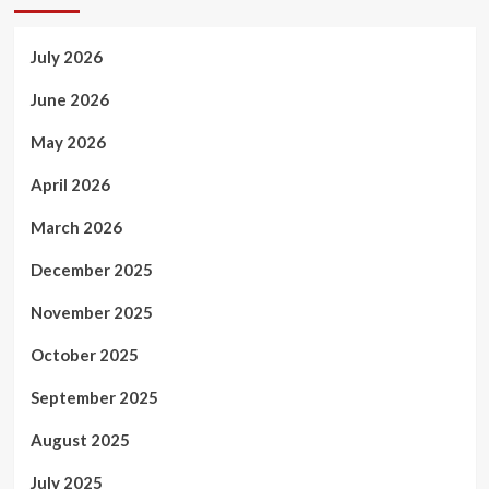
July 2026
June 2026
May 2026
April 2026
March 2026
December 2025
November 2025
October 2025
September 2025
August 2025
July 2025