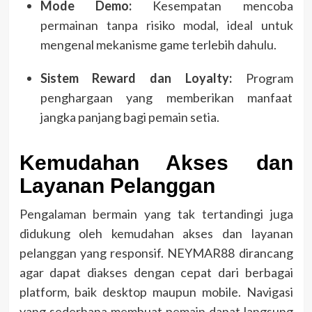
Mode Demo:
Kesempatan mencoba
permainan tanpa risiko modal, ideal untuk
mengenal mekanisme game terlebih dahulu.
Sistem Reward dan Loyalty:
Program
penghargaan yang memberikan manfaat
jangka panjang bagi pemain setia.
Kemudahan Akses dan
Layanan Pelanggan
Pengalaman bermain yang tak tertandingi juga
didukung oleh kemudahan akses dan layanan
pelanggan yang responsif. NEYMAR88 dirancang
agar dapat diakses dengan cepat dari berbagai
platform, baik desktop maupun mobile. Navigasi
yang sederhana membuat pemain dapat langsung