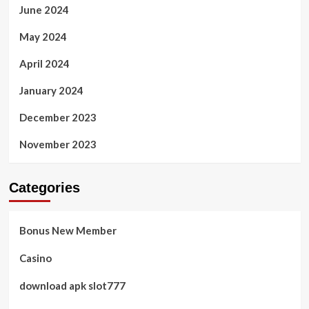
June 2024
May 2024
April 2024
January 2024
December 2023
November 2023
Categories
Bonus New Member
Casino
download apk slot777