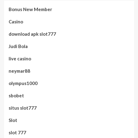
Bonus New Member
Casino
download apk slot777
Judi Bola
live casino
neymar88
olympus1000
sbobet
situs slot777
Slot
slot 777