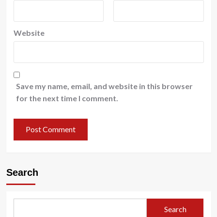
Website
Save my name, email, and website in this browser
for the next time I comment.
Search
Search