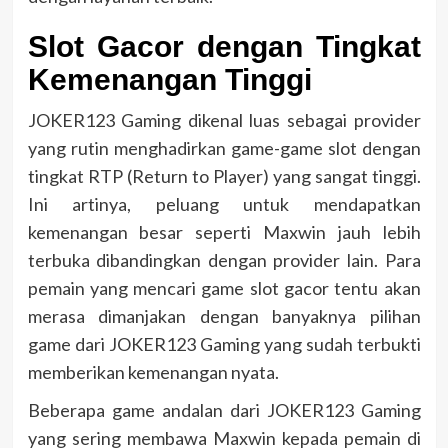
Slot Gacor dengan Tingkat
Kemenangan Tinggi
JOKER123 Gaming dikenal luas sebagai provider
yang rutin menghadirkan game-game slot dengan
tingkat RTP (Return to Player) yang sangat tinggi.
Ini artinya, peluang untuk mendapatkan
kemenangan besar seperti Maxwin jauh lebih
terbuka dibandingkan dengan provider lain. Para
pemain yang mencari game slot gacor tentu akan
merasa dimanjakan dengan banyaknya pilihan
game dari JOKER123 Gaming yang sudah terbukti
memberikan kemenangan nyata.
Beberapa game andalan dari JOKER123 Gaming
yang sering membawa Maxwin kepada pemain di