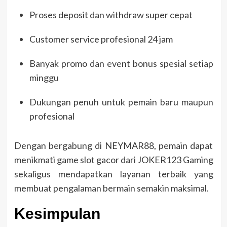
Proses deposit dan withdraw super cepat
Customer service profesional 24 jam
Banyak promo dan event bonus spesial setiap
minggu
Dukungan penuh untuk pemain baru maupun
profesional
Dengan bergabung di NEYMAR88, pemain dapat
menikmati game slot gacor dari JOKER123 Gaming
sekaligus mendapatkan layanan terbaik yang
membuat pengalaman bermain semakin maksimal.
Kesimpulan