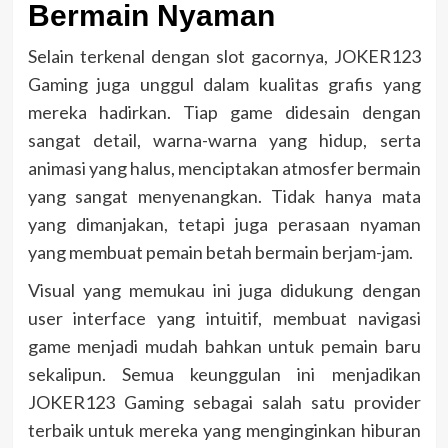
Bermain Nyaman
Selain terkenal dengan slot gacornya, JOKER123
Gaming juga unggul dalam kualitas grafis yang
mereka hadirkan. Tiap game didesain dengan
sangat detail, warna-warna yang hidup, serta
animasi yang halus, menciptakan atmosfer bermain
yang sangat menyenangkan. Tidak hanya mata
yang dimanjakan, tetapi juga perasaan nyaman
yang membuat pemain betah bermain berjam-jam.
Visual yang memukau ini juga didukung dengan
user interface yang intuitif, membuat navigasi
game menjadi mudah bahkan untuk pemain baru
sekalipun. Semua keunggulan ini menjadikan
JOKER123 Gaming sebagai salah satu provider
terbaik untuk mereka yang menginginkan hiburan