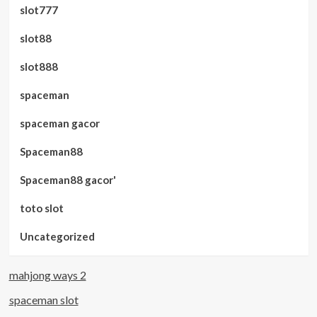
slot777
slot88
slot888
spaceman
spaceman gacor
Spaceman88
Spaceman88 gacor'
toto slot
Uncategorized
mahjong ways 2
spaceman slot