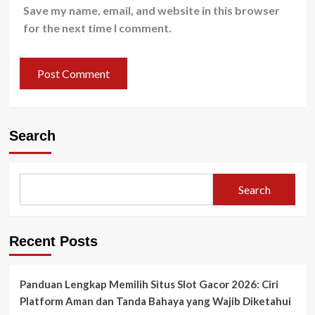
Save my name, email, and website in this browser
for the next time I comment.
Search
Search
Recent Posts
Panduan Lengkap Memilih Situs Slot Gacor 2026: Ciri
Platform Aman dan Tanda Bahaya yang Wajib Diketahui