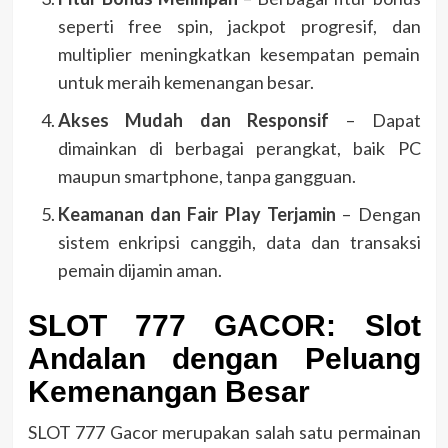
seperti free spin, jackpot progresif, dan
multiplier meningkatkan kesempatan pemain
untuk meraih kemenangan besar.
Akses Mudah dan Responsif
– Dapat
dimainkan di berbagai perangkat, baik PC
maupun smartphone, tanpa gangguan.
Keamanan dan Fair Play Terjamin
– Dengan
sistem enkripsi canggih, data dan transaksi
pemain dijamin aman.
SLOT 777 GACOR: Slot
Andalan dengan Peluang
Kemenangan Besar
SLOT 777 Gacor merupakan salah satu permainan