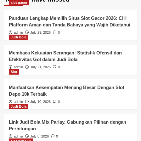
slot gacor
Panduan Lengkap Memilih Situs Slot Gacor 2026: Ciri
Platform Aman dan Tanda Bahaya yang Wajib Diketahui
admin
July 29, 2026
0
Judi Bola
Membaca Kekuatan Serangan: Statistik Ofensif dan
Efektivitas Gol dalam Judi Bola
admin
July 21, 2026
0
Slot
Manfaatkan Kesempatan Menang Besar Dengan Slot
Depo 10k Terbaik
admin
July 10, 2026
0
Judi Bola
Link Judi Bola Mix Parlay, Gabungkan Pilihan dengan
Perhitungan
admin
July 8, 2026
0