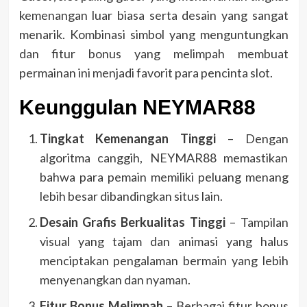
kemenangan luar biasa serta desain yang sangat
menarik. Kombinasi simbol yang menguntungkan
dan fitur bonus yang melimpah membuat
permainan ini menjadi favorit para pencinta slot.
Keunggulan NEYMAR88
Tingkat Kemenangan Tinggi
– Dengan
algoritma canggih, NEYMAR88 memastikan
bahwa para pemain memiliki peluang menang
lebih besar dibandingkan situs lain.
Desain Grafis Berkualitas Tinggi
– Tampilan
visual yang tajam dan animasi yang halus
menciptakan pengalaman bermain yang lebih
menyenangkan dan nyaman.
Fitur Bonus Melimpah
– Berbagai fitur bonus