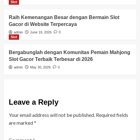
Slot
Raih Kemenangan Besar dengan Bermain Slot
Gacor di Website Terpercaya
admin
June 19, 2026
0
Slot
Bergabunglah dengan Komunitas Pemain Mahjong
Slot Gacor Terbaik Terbesar di 2026
admin
May 30, 2026
0
Leave a Reply
Your email address will not be published.
Required fields
are marked
*
Comment
*