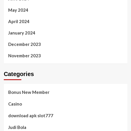
May 2024
April 2024
January 2024
December 2023
November 2023
Categories
Bonus New Member
Casino
download apk slot777
Judi Bola