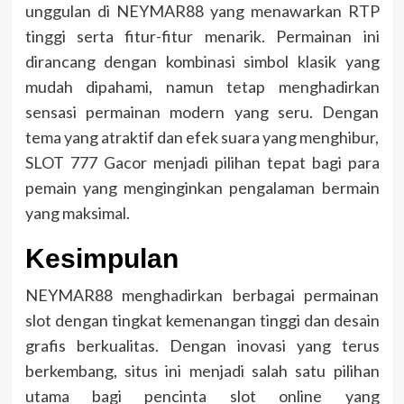
unggulan di NEYMAR88 yang menawarkan RTP
tinggi serta fitur-fitur menarik. Permainan ini
dirancang dengan kombinasi simbol klasik yang
mudah dipahami, namun tetap menghadirkan
sensasi permainan modern yang seru. Dengan
tema yang atraktif dan efek suara yang menghibur,
SLOT 777 Gacor menjadi pilihan tepat bagi para
pemain yang menginginkan pengalaman bermain
yang maksimal.
Kesimpulan
NEYMAR88 menghadirkan berbagai permainan
slot dengan tingkat kemenangan tinggi dan desain
grafis berkualitas. Dengan inovasi yang terus
berkembang, situs ini menjadi salah satu pilihan
utama bagi pencinta slot online yang