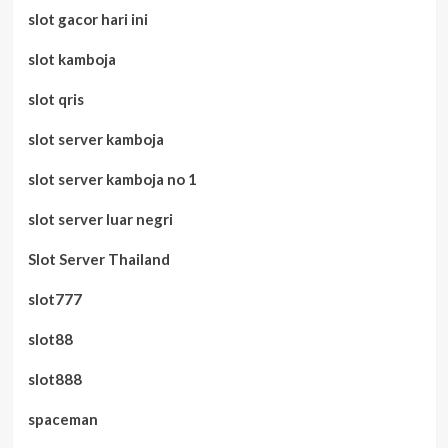
slot gacor hari ini
slot kamboja
slot qris
slot server kamboja
slot server kamboja no 1
slot server luar negri
Slot Server Thailand
slot777
slot88
slot888
spaceman