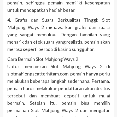
pemain, sehingga pemain memiliki kesempatan
untuk mendapatkan hadiah besar.
4. Grafis dan Suara Berkualitas Tinggi: Slot
Mahjong Ways 2 menawarkan grafis dan suara
yang sangat memukau. Dengan tampilan yang
menarik dan efek suara yang realistis, pemain akan
merasa seperti berada di kasino sungguhan.
Cara Bermain Slot Mahjong Ways 2
Untuk memainkan Slot Mahjong Ways 2 di
slotmahjongscatterhitam.com, pemain hanya perlu
melakukan beberapa langkah sederhana. Pertama,
pemain harus melakukan pendaftaran akun di situs
tersebut dan membuat deposit untuk mulai
bermain. Setelah itu, pemain bisa memilih
permainan Slot Mahjong Ways 2 dan mengatur