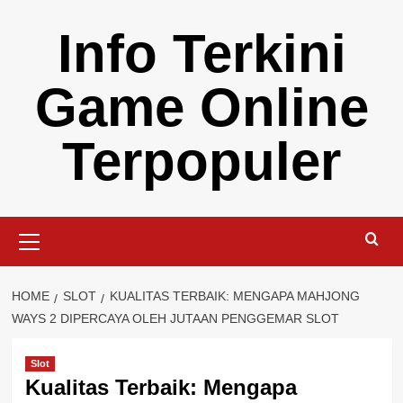
Skip
Info Terkini
to
content
Game Online
Terpopuler
Primary
Menu
HOME
SLOT
KUALITAS TERBAIK: MENGAPA MAHJONG
WAYS 2 DIPERCAYA OLEH JUTAAN PENGGEMAR SLOT
Slot
Kualitas Terbaik: Mengapa