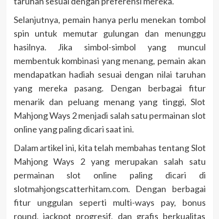
taruhan sesuai dengan preferensi mereka.
Selanjutnya, pemain hanya perlu menekan tombol
spin untuk memutar gulungan dan menunggu
hasilnya. Jika simbol-simbol yang muncul
membentuk kombinasi yang menang, pemain akan
mendapatkan hadiah sesuai dengan nilai taruhan
yang mereka pasang. Dengan berbagai fitur
menarik dan peluang menang yang tinggi, Slot
Mahjong Ways 2 menjadi salah satu permainan slot
online yang paling dicari saat ini.
Dalam artikel ini, kita telah membahas tentang Slot
Mahjong Ways 2 yang merupakan salah satu
permainan slot online paling dicari di
slotmahjongscatterhitam.com. Dengan berbagai
fitur unggulan seperti multi-ways pay, bonus
round, jackpot progresif, dan grafis berkualitas