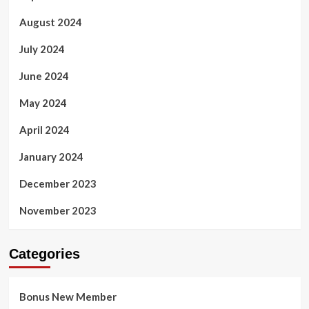
August 2024
July 2024
June 2024
May 2024
April 2024
January 2024
December 2023
November 2023
Categories
Bonus New Member