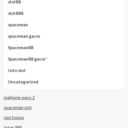
slot88
slot888
spaceman
spaceman gacor
Spaceman88
Spaceman88 gacor'
toto slot
Uncategorized
mahjong ways 2
spaceman slot
slot bonus
joker388