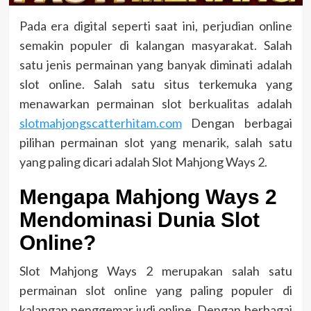
Pada era digital seperti saat ini, perjudian online
semakin populer di kalangan masyarakat. Salah
satu jenis permainan yang banyak diminati adalah
slot online. Salah satu situs terkemuka yang
menawarkan permainan slot berkualitas adalah
slotmahjongscatterhitam.com
Dengan berbagai
pilihan permainan slot yang menarik, salah satu
yang paling dicari adalah Slot Mahjong Ways 2.
Mengapa Mahjong Ways 2
Mendominasi Dunia Slot
Online?
Slot Mahjong Ways 2 merupakan salah satu
permainan slot online yang paling populer di
kalangan penggemar judi online. Dengan berbagai