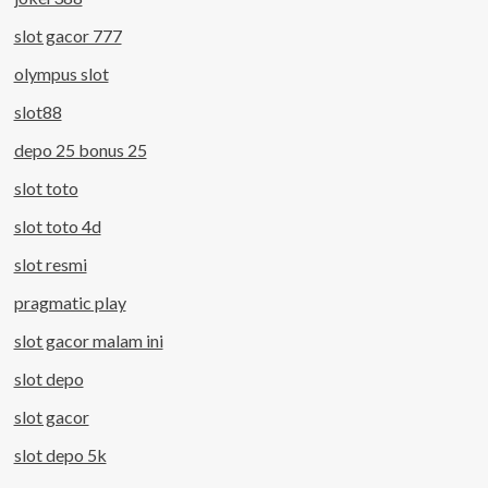
slot gacor 777
olympus slot
slot88
depo 25 bonus 25
slot toto
slot toto 4d
slot resmi
pragmatic play
slot gacor malam ini
slot depo
slot gacor
slot depo 5k