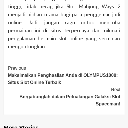
tinggi, tidak herag jika Slot Mahjong Ways 2
menjadi pilihan utama bagi para penggemar judi
online. Jadi, jangan ragu untuk mencoba
permainan ini di situs terpercaya dan nikmati
pengalaman bermain slot online yang seru dan
menguntungkan.
Post
Previous
Maksimalkan Penghasilan Anda di OLYMPUS1000:
Navigation
Situs Slot Online Terbaik
Next
Bergabunglah dalam Petualangan Galaksi Slot
Spaceman!
More Stories