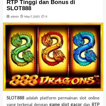
RTP Tinggi dan Bonus di
SLOT888
admin
May 7, 2025
0
SLOT888
adalah platform permainan slot online
yang terkenal dengan
game slot gacor
dan
RTP