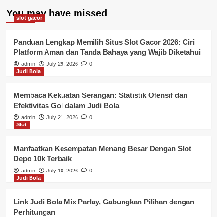
You may have missed
slot gacor
Panduan Lengkap Memilih Situs Slot Gacor 2026: Ciri
Platform Aman dan Tanda Bahaya yang Wajib Diketahui
admin
July 29, 2026
0
Judi Bola
Membaca Kekuatan Serangan: Statistik Ofensif dan
Efektivitas Gol dalam Judi Bola
admin
July 21, 2026
0
Slot
Manfaatkan Kesempatan Menang Besar Dengan Slot
Depo 10k Terbaik
admin
July 10, 2026
0
Judi Bola
Link Judi Bola Mix Parlay, Gabungkan Pilihan dengan
Perhitungan