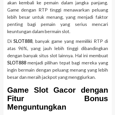
akan kembali ke pemain dalam jangka panjang.
Game dengan RTP tinggi menawarkan peluang
lebih besar untuk menang, yang menjadi faktor
penting bagi pemain yang serius mencari
keuntungan dalam bermain slot.
Di
SLOT888
, banyak game yang memiliki RTP di
atas 96%, yang jauh lebih tinggi dibandingkan
dengan banyak situs slot lainnya. Hal ini membuat
SLOT888
menjadi pilihan tepat bagi mereka yang
ingin bermain dengan peluang menang yang lebih
besar dan meraih jackpot yang menggiurkan.
Game Slot Gacor dengan
Fitur Bonus
Menguntungkan