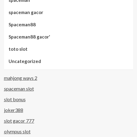
spaceman
spaceman gacor
Spaceman88
Spaceman88 gacor'
toto slot
Uncategorized
mahjong ways 2
spaceman slot
slot bonus
joker388
slot gacor 777
olympus slot