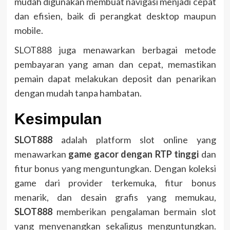
mudah digunakan membuat navigasi menjadi cepat
dan efisien, baik di perangkat desktop maupun
mobile.
SLOT888 juga menawarkan berbagai metode
pembayaran yang aman dan cepat, memastikan
pemain dapat melakukan deposit dan penarikan
dengan mudah tanpa hambatan.
Kesimpulan
SLOT888
adalah platform slot online yang
menawarkan
game gacor dengan RTP tinggi
dan
fitur bonus yang menguntungkan. Dengan koleksi
game dari provider terkemuka, fitur bonus
menarik, dan desain grafis yang memukau,
SLOT888
memberikan pengalaman bermain slot
yang menyenangkan sekaligus menguntungkan.