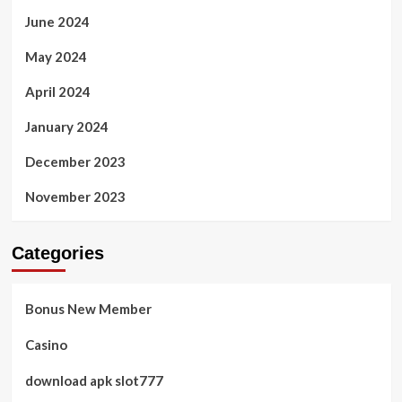
June 2024
May 2024
April 2024
January 2024
December 2023
November 2023
Categories
Bonus New Member
Casino
download apk slot777