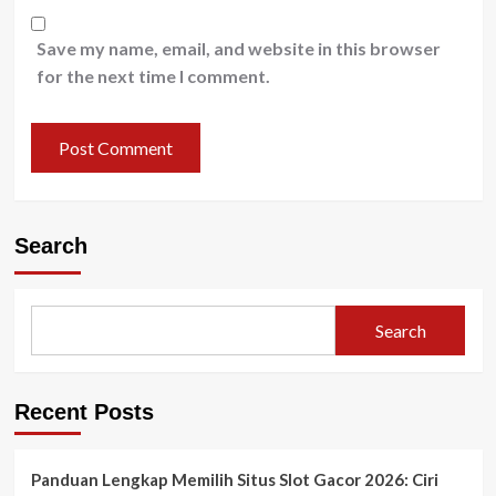
Save my name, email, and website in this browser
for the next time I comment.
Search
Search
Recent Posts
Panduan Lengkap Memilih Situs Slot Gacor 2026: Ciri