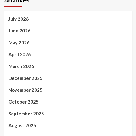
Archives
July 2026
June 2026
May 2026
April 2026
March 2026
December 2025
November 2025
October 2025
September 2025
August 2025