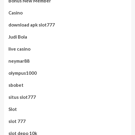
Bonus New Member
Casino
download apk slot777
Judi Bola
live casino
neymar88
olympus1000
sbobet
situs slot777
Slot
slot 777
slot depo 10k