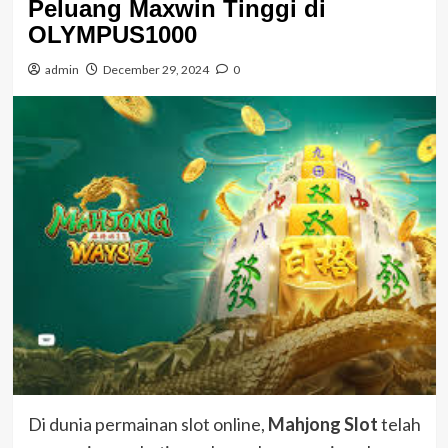
Peluang Maxwin Tinggi di
OLYMPUS1000
admin
December 29, 2024
0
Di dunia permainan slot online,
Mahjong Slot
telah