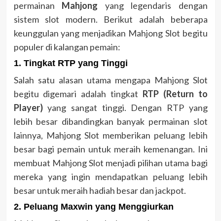
permainan
Mahjong
yang legendaris dengan
sistem slot modern. Berikut adalah beberapa
keunggulan yang menjadikan Mahjong Slot begitu
populer di kalangan pemain:
1.
Tingkat RTP yang Tinggi
Salah satu alasan utama mengapa Mahjong Slot
begitu digemari adalah tingkat
RTP (Return to
Player)
yang sangat tinggi. Dengan RTP yang
lebih besar dibandingkan banyak permainan slot
lainnya, Mahjong Slot memberikan peluang lebih
besar bagi pemain untuk meraih kemenangan. Ini
membuat Mahjong Slot menjadi pilihan utama bagi
mereka yang ingin mendapatkan peluang lebih
besar untuk meraih hadiah besar dan jackpot.
2.
Peluang Maxwin yang Menggiurkan