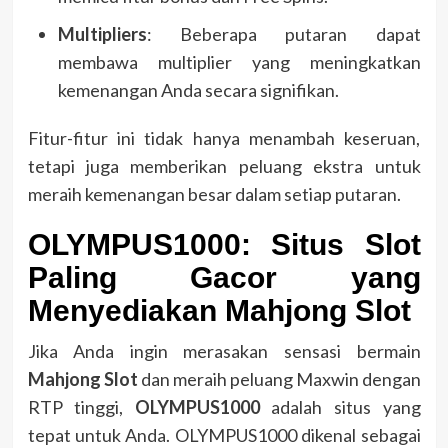
Multipliers
: Beberapa putaran dapat
membawa multiplier yang meningkatkan
kemenangan Anda secara signifikan.
Fitur-fitur ini tidak hanya menambah keseruan,
tetapi juga memberikan peluang ekstra untuk
meraih kemenangan besar dalam setiap putaran.
OLYMPUS1000: Situs Slot
Paling Gacor yang
Menyediakan Mahjong Slot
Jika Anda ingin merasakan sensasi bermain
Mahjong Slot
dan meraih peluang Maxwin dengan
RTP tinggi,
OLYMPUS1000
adalah situs yang
tepat untuk Anda. OLYMPUS1000 dikenal sebagai