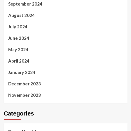
September 2024
August 2024
July 2024
June 2024
May 2024
April 2024
January 2024
December 2023
November 2023
Categories