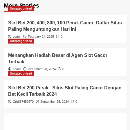
More Stories
Uncategorized
Slot Bet 200, 400, 800, 100 Perak Gacor: Daftar Situs
Paling Menguntungkan Hari Ini
admin
February 24, 2025
0
Uncategorized
Menangkan Hadiah Besar di Agen Slot Gacor
Terbaik
admin
December 28, 2024
0
Uncategorized
Slot Bet 200 Perak : Situs Slot Paling Gacor Dengan
Bet Kecil Terbaik 2024
Crb887452570
September 25, 2024
0