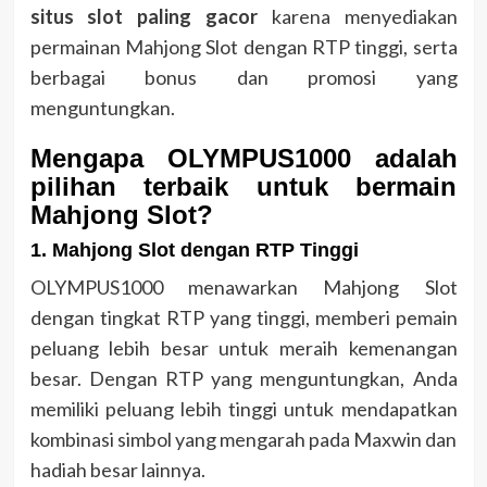
situs slot paling gacor
karena menyediakan
permainan Mahjong Slot dengan RTP tinggi, serta
berbagai bonus dan promosi yang
menguntungkan.
Mengapa OLYMPUS1000 adalah
pilihan terbaik untuk bermain
Mahjong Slot?
1.
Mahjong Slot dengan RTP Tinggi
OLYMPUS1000 menawarkan Mahjong Slot
dengan tingkat RTP yang tinggi, memberi pemain
peluang lebih besar untuk meraih kemenangan
besar. Dengan RTP yang menguntungkan, Anda
memiliki peluang lebih tinggi untuk mendapatkan
kombinasi simbol yang mengarah pada Maxwin dan
hadiah besar lainnya.