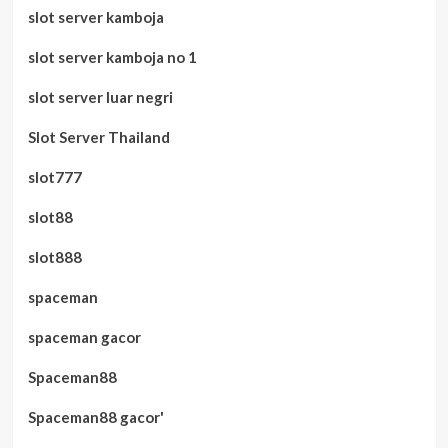
slot server kamboja
slot server kamboja no 1
slot server luar negri
Slot Server Thailand
slot777
slot88
slot888
spaceman
spaceman gacor
Spaceman88
Spaceman88 gacor'