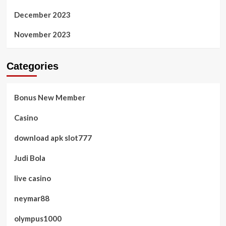
December 2023
November 2023
Categories
Bonus New Member
Casino
download apk slot777
Judi Bola
live casino
neymar88
olympus1000