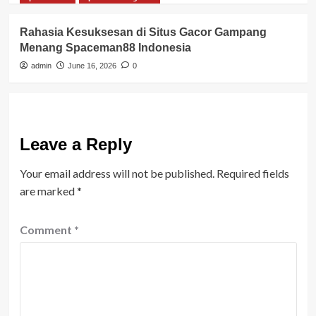
Rahasia Kesuksesan di Situs Gacor Gampang
Menang Spaceman88 Indonesia
admin
June 16, 2026
0
Leave a Reply
Your email address will not be published.
Required fields
are marked
*
Comment
*