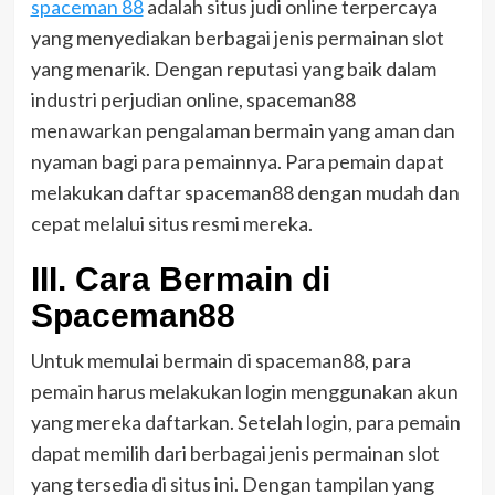
spaceman 88
adalah situs judi online terpercaya
yang menyediakan berbagai jenis permainan slot
yang menarik. Dengan reputasi yang baik dalam
industri perjudian online, spaceman88
menawarkan pengalaman bermain yang aman dan
nyaman bagi para pemainnya. Para pemain dapat
melakukan daftar spaceman88 dengan mudah dan
cepat melalui situs resmi mereka.
III. Cara Bermain di
Spaceman88
Untuk memulai bermain di spaceman88, para
pemain harus melakukan login menggunakan akun
yang mereka daftarkan. Setelah login, para pemain
dapat memilih dari berbagai jenis permainan slot
yang tersedia di situs ini. Dengan tampilan yang