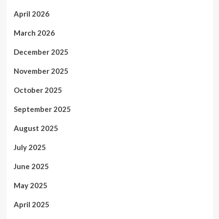
April 2026
March 2026
December 2025
November 2025
October 2025
September 2025
August 2025
July 2025
June 2025
May 2025
April 2025