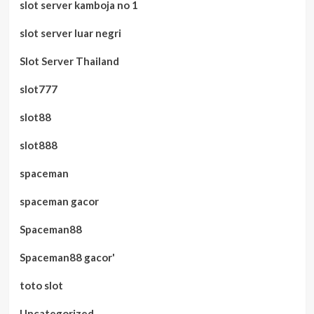
slot server kamboja no 1
slot server luar negri
Slot Server Thailand
slot777
slot88
slot888
spaceman
spaceman gacor
Spaceman88
Spaceman88 gacor'
toto slot
Uncategorized