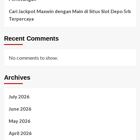
Cari Jackpot Maxwin dengan Main di Situs Slot Depo 5rb
Terpercaya
Recent Comments
No comments to show.
Archives
July 2026
June 2026
May 2026
April 2026