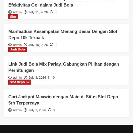
Efektivitas Gol dalam Judi Bola
admin
July 21, 2026
0
Slot
Manfaatkan Kesempatan Menang Besar Dengan Slot
Depo 10k Terbaik
admin
July 10, 2026
0
Judi Bola
Link Judi Bola Mix Parlay, Gabungkan Pilihan dengan
Perhitungan
admin
July 8, 2026
0
slot depo 5k
Cari Jackpot Maxwin dengan Main di Situs Slot Depo
5rb Terpercaya
admin
July 2, 2026
0