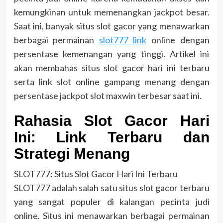
kemungkinan untuk memenangkan jackpot besar.
Saat ini, banyak situs slot gacor yang menawarkan
berbagai permainan
slot777 link
online dengan
persentase kemenangan yang tinggi. Artikel ini
akan membahas situs slot gacor hari ini terbaru
serta link slot online gampang menang dengan
persentase jackpot slot maxwin terbesar saat ini.
Rahasia Slot Gacor Hari
Ini: Link Terbaru dan
Strategi Menang
SLOT777: Situs Slot Gacor Hari Ini Terbaru
SLOT777 adalah salah satu situs slot gacor terbaru
yang sangat populer di kalangan pecinta judi
online. Situs ini menawarkan berbagai permainan