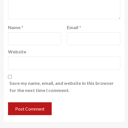
Name
*
Email
*
Website
Save my name, email, and website in this browser
for the next time I comment.