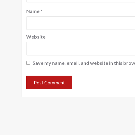
Name
*
Website
Save my name, email, and website in this brow