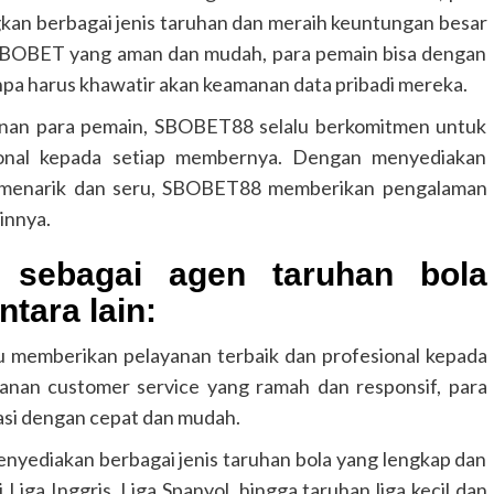
an berbagai jenis taruhan dan meraih keuntungan besar
in SBOBET yang aman dan mudah, para pemain bisa dengan
pa harus khawatir akan keamanan data pribadi mereka.
an para pemain, SBOBET88 selalu berkomitmen untuk
ional kepada setiap membernya. Dengan menyediakan
ng menarik dan seru, SBOBET88 memberikan pengalaman
innya.
sebagai agen taruhan bola
ntara lain:
u memberikan pelayanan terbaik dan profesional kepada
nan customer service yang ramah dan responsif, para
si dengan cepat dan mudah.
nyediakan berbagai jenis taruhan bola yang lengkap dan
 Liga Inggris, Liga Spanyol, hingga taruhan liga kecil dan