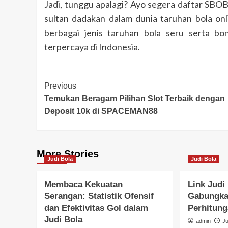
Jadi, tunggu apalagi? Ayo segera daftar SBO
sultan dadakan dalam dunia taruhan bola on
berbagai jenis taruhan bola seru serta b
terpercaya di Indonesia.
Post
Previous
Temukan Beragam Pilihan Slot Terbaik dengan
Navigation
Deposit 10k di SPACEMAN88
More Stories
Judi Bola
Judi Bola
Membaca Kekuatan
Link Judi
Serangan: Statistik Ofensif
Gabungka
dan Efektivitas Gol dalam
Perhitun
Judi Bola
admin
Ju