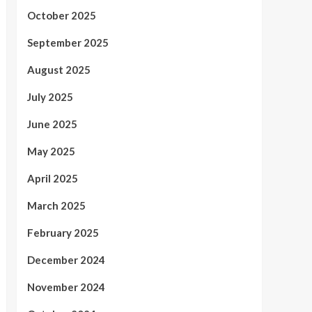
October 2025
September 2025
August 2025
July 2025
June 2025
May 2025
April 2025
March 2025
February 2025
December 2024
November 2024