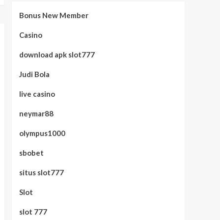
Bonus New Member
Casino
download apk slot777
Judi Bola
live casino
neymar88
olympus1000
sbobet
situs slot777
Slot
slot 777