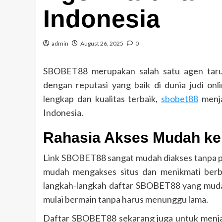
Indonesia
admin
August 26, 2025
0
SBOBET88 merupakan salah satu agen taruh
dengan reputasi yang baik di dunia judi on
lengkap dan kualitas terbaik,
sbobet88
menja
Indonesia.
Rahasia Akses Mudah k
Link SBOBET88 sangat mudah diakses tanpa p
mudah mengakses situs dan menikmati berba
langkah-langkah daftar SBOBET88 yang muda
mulai bermain tanpa harus menunggu lama.
Daftar SBOBET88 sekarang juga untuk menja