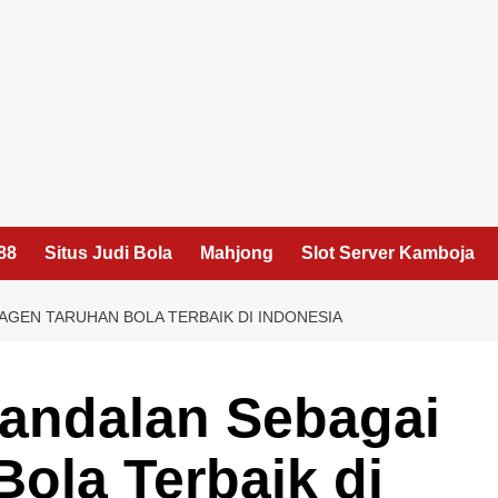
88
Situs Judi Bola
Mahjong
Slot Server Kamboja
AGEN TARUHAN BOLA TERBAIK DI INDONESIA
andalan Sebagai
ola Terbaik di