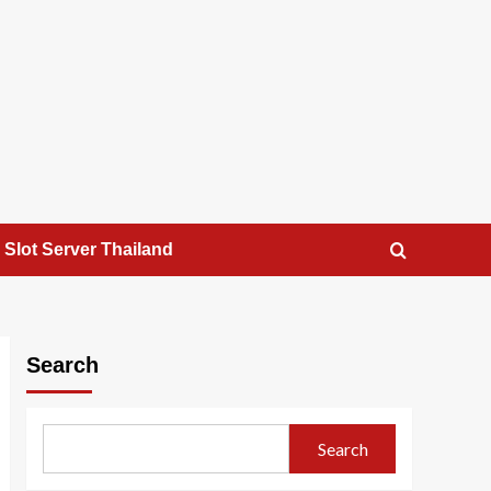
Slot Server Thailand
Search
Search