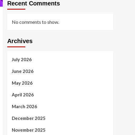
Recent Comments
No comments to show.
Archives
July 2026
June 2026
May 2026
April 2026
March 2026
December 2025
November 2025