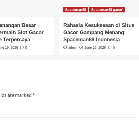
Spaceman88
Spaceman88 gacor'
enangan Besar
Rahasia Kesuksesan di Situs
ermain Slot Gacor
Gacor Gampang Menang
e Terpercaya
Spaceman88 Indonesia
une 19, 2026
0
admin
June 16, 2026
0
elds are marked
*