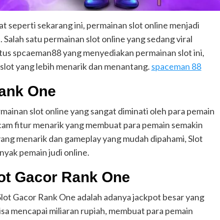
 seperti sekarang ini, permainan slot online menjadi
. Salah satu permainan slot online yang sedang viral
tus spcaeman88 yang menyediakan permainan slot ini,
slot yang lebih menarik dan menantang.
spaceman 88
Rank One
ainan slot online yang sangat diminati oleh para pemain
macam fitur menarik yang membuat para pemain semakin
yang menarik dan gameplay yang mudah dipahami, Slot
yak pemain judi online.
Slot Gacor Rank One
i Slot Gacor Rank One adalah adanya jackpot besar yang
 bisa mencapai miliaran rupiah, membuat para pemain