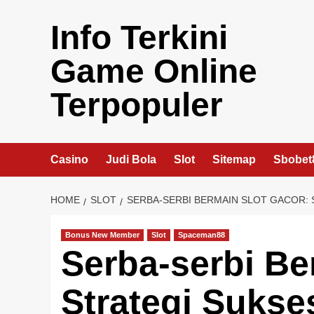
Skip
to
Info Terkini
content
Game Online
Terpopuler
Casino
Judi Bola
Slot
Sitemap
Sbobet
HOME
SLOT
SERBA-SERBI BERMAIN SLOT GACOR:
Bonus New Member
Slot
Spaceman88
Serba-serbi Be
Strategi Suks