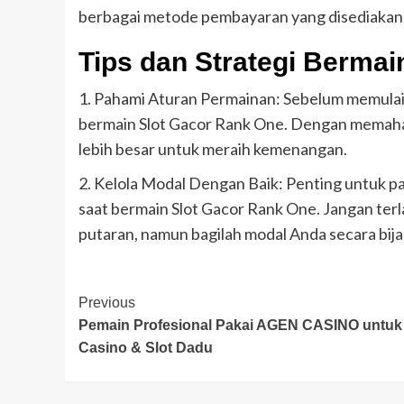
berbagai metode pembayaran yang disediakan o
Tips dan Strategi Berma
1. Pahami Aturan Permainan: Sebelum memulai
bermain Slot Gacor Rank One. Dengan memaham
lebih besar untuk meraih kemenangan.
2. Kelola Modal Dengan Baik: Penting untuk p
saat bermain Slot Gacor Rank One. Jangan ter
putaran, namun bagilah modal Anda secara bij
Post
Previous
Pemain Profesional Pakai AGEN CASINO untuk
Navigation
Casino & Slot Dadu