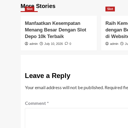
More Stories
Slot
Slot
Manfaatkan Kesempatan
Raih Kem
Menang Besar Dengan Slot
dengan B
Depo 10k Terbaik
di Websit
admin
July 10, 2026
0
admin
J
Leave a Reply
Your email address will not be published.
Required fi
Comment
*