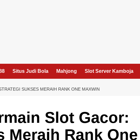
88
Situs Judi Bola
Mahjong
Slot Server Kamboja
 STRATEGI SUKSES MERAIH RANK ONE MAXWIN
rmain Slot Gacor:
es Meraih Rank One