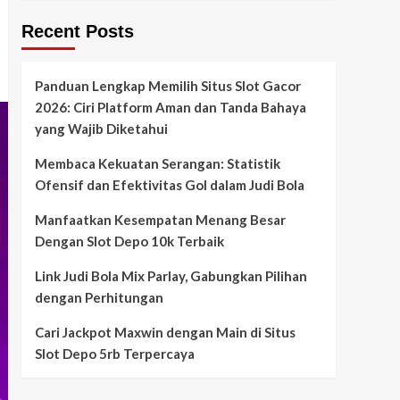
Recent Posts
Panduan Lengkap Memilih Situs Slot Gacor
2026: Ciri Platform Aman dan Tanda Bahaya
yang Wajib Diketahui
Membaca Kekuatan Serangan: Statistik
Ofensif dan Efektivitas Gol dalam Judi Bola
Manfaatkan Kesempatan Menang Besar
Dengan Slot Depo 10k Terbaik
Link Judi Bola Mix Parlay, Gabungkan Pilihan
dengan Perhitungan
Cari Jackpot Maxwin dengan Main di Situs
Slot Depo 5rb Terpercaya