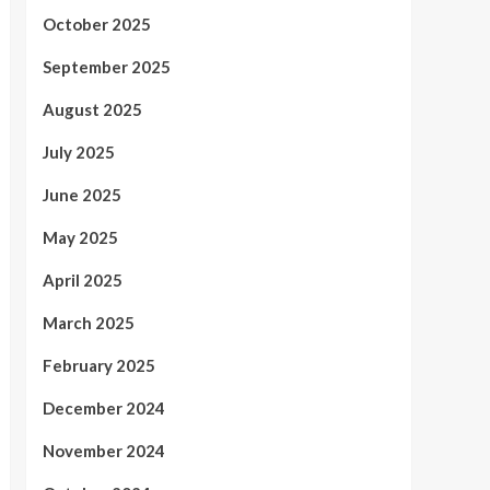
October 2025
September 2025
August 2025
July 2025
June 2025
May 2025
April 2025
March 2025
February 2025
December 2024
November 2024