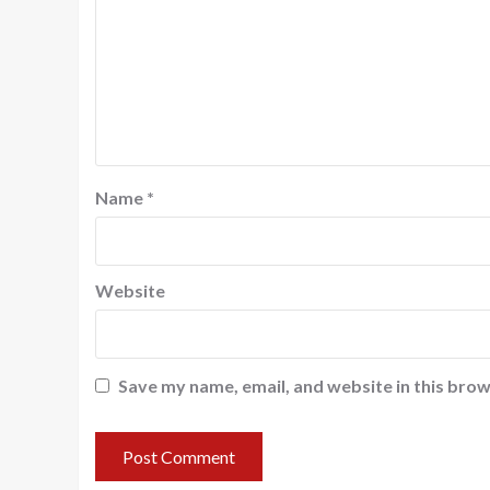
Name
*
Website
Save my name, email, and website in this brow