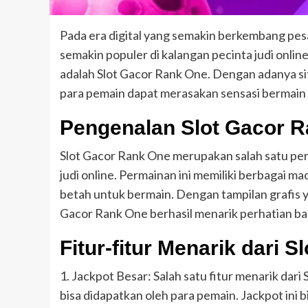
Pada era digital yang semakin berkembang pesat
semakin populer di kalangan pecinta judi online
adalah Slot Gacor Rank One. Dengan adanya si
para pemain dapat merasakan sensasi bermain 
Pengenalan Slot Gacor 
Slot Gacor Rank One merupakan salah satu perm
judi online. Permainan ini memiliki berbagai 
betah untuk bermain. Dengan tampilan grafis 
Gacor Rank One berhasil menarik perhatian ban
Fitur-fitur Menarik dari 
1. Jackpot Besar: Salah satu fitur menarik dar
bisa didapatkan oleh para pemain. Jackpot ini