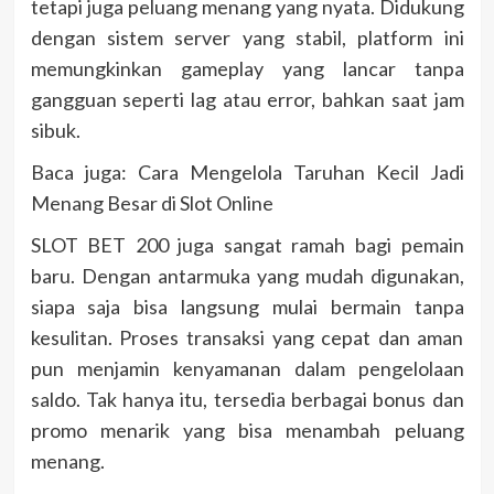
tetapi juga peluang menang yang nyata. Didukung
dengan sistem server yang stabil, platform ini
memungkinkan gameplay yang lancar tanpa
gangguan seperti lag atau error, bahkan saat jam
sibuk.
Baca juga: Cara Mengelola Taruhan Kecil Jadi
Menang Besar di Slot Online
SLOT BET 200 juga sangat ramah bagi pemain
baru. Dengan antarmuka yang mudah digunakan,
siapa saja bisa langsung mulai bermain tanpa
kesulitan. Proses transaksi yang cepat dan aman
pun menjamin kenyamanan dalam pengelolaan
saldo. Tak hanya itu, tersedia berbagai bonus dan
promo menarik yang bisa menambah peluang
menang.