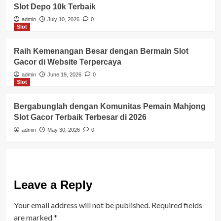
Slot Depo 10k Terbaik
admin
July 10, 2026
0
Slot
Raih Kemenangan Besar dengan Bermain Slot
Gacor di Website Terpercaya
admin
June 19, 2026
0
Slot
Bergabunglah dengan Komunitas Pemain Mahjong
Slot Gacor Terbaik Terbesar di 2026
admin
May 30, 2026
0
Leave a Reply
Your email address will not be published.
Required fields
are marked
*