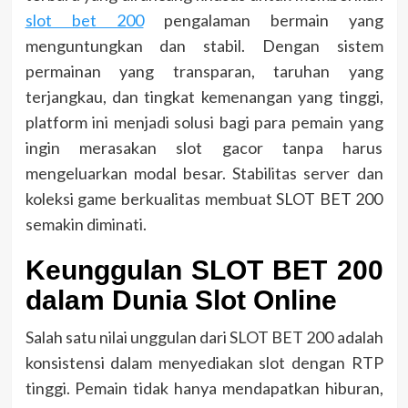
slot bet 200
pengalaman bermain yang
menguntungkan dan stabil. Dengan sistem
permainan yang transparan, taruhan yang
terjangkau, dan tingkat kemenangan yang tinggi,
platform ini menjadi solusi bagi para pemain yang
ingin merasakan slot gacor tanpa harus
mengeluarkan modal besar. Stabilitas server dan
koleksi game berkualitas membuat SLOT BET 200
semakin diminati.
Keunggulan SLOT BET 200
dalam Dunia Slot Online
Salah satu nilai unggulan dari SLOT BET 200 adalah
konsistensi dalam menyediakan slot dengan RTP
tinggi. Pemain tidak hanya mendapatkan hiburan,