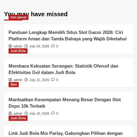
You may have missed
slot gacor
Panduan Lengkap Memilih Situs Slot Gacor 2026: Ciri
Platform Aman dan Tanda Bahaya yang Wajib Diketahui
admin
July 29, 2026
0
Judi Bola
Membaca Kekuatan Serangan: Statistik Ofensif dan
Efektivitas Gol dalam Judi Bola
admin
July 21, 2026
0
Slot
Manfaatkan Kesempatan Menang Besar Dengan Slot
Depo 10k Terbaik
admin
July 10, 2026
0
Judi Bola
Link Judi Bola Mix Parlay, Gabungkan Pilihan dengan