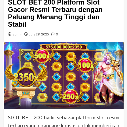
SLOT BET 200 Platform Slot
Gacor Resmi Terbaru dengan
Peluang Menang Tinggi dan
Stabil
admin
July 29, 2025
0
SLOT BET 200 hadir sebagai platform slot resmi
terbaru yang dirancang khusus untuk memberikan