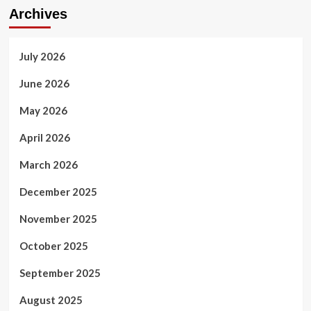
Archives
July 2026
June 2026
May 2026
April 2026
March 2026
December 2025
November 2025
October 2025
September 2025
August 2025