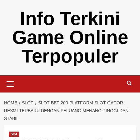
Skip
Info Terkini
to
content
Game Online
Terpopuler
Primary
Menu
HOME
SLOT
SLOT BET 200 PLATFORM SLOT GACOR
RESMI TERBARU DENGAN PELUANG MENANG TINGGI DAN
STABIL
Slot