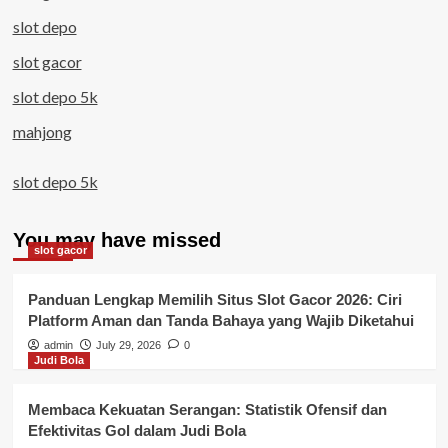
slot depo
slot gacor
slot depo 5k
mahjong
slot depo 5k
You may have missed
slot gacor
Panduan Lengkap Memilih Situs Slot Gacor 2026: Ciri
Platform Aman dan Tanda Bahaya yang Wajib Diketahui
admin
July 29, 2026
0
Judi Bola
Membaca Kekuatan Serangan: Statistik Ofensif dan
Efektivitas Gol dalam Judi Bola