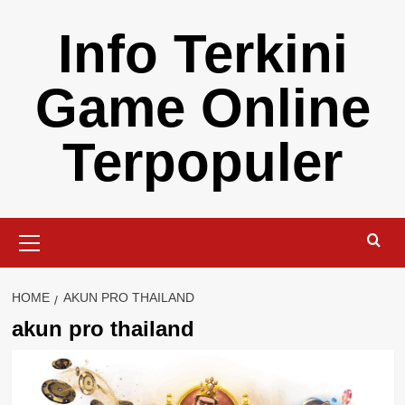
Skip
Info Terkini
to
content
Game Online
Terpopuler
Primary
Menu
HOME
AKUN PRO THAILAND
akun pro thailand