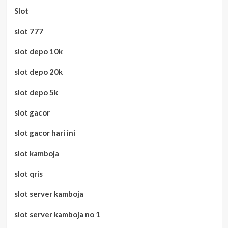
Slot
slot 777
slot depo 10k
slot depo 20k
slot depo 5k
slot gacor
slot gacor hari ini
slot kamboja
slot qris
slot server kamboja
slot server kamboja no 1