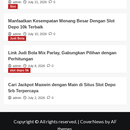
admin
July 21, 2026
0
Slot
Manfaatkan Kesempatan Menang Besar Dengan Slot
Depo 10k Terbaik
admin
July 10, 2026
0
Judi Bola
Link Judi Bola Mix Parlay, Gabungkan Pilihan dengan
Perhitungan
admin
July 8, 2026
0
slot depo 5k
Cari Jackpot Maxwin dengan Main di Situs Slot Depo
5rb Terpercaya
admin
July 2, 2026
0
Copyright © All rights reserved.
|
CoverNews
by AF
themes.