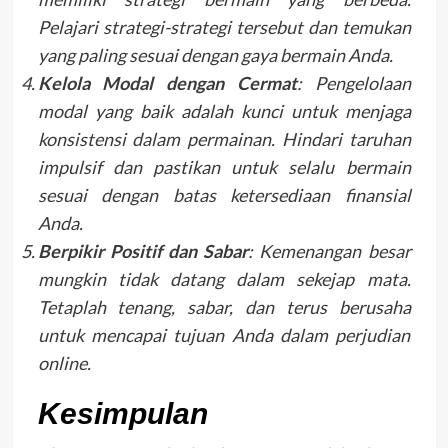
Pelajari strategi-strategi tersebut dan temukan
yang paling sesuai dengan gaya bermain Anda.
Kelola Modal dengan Cermat
: Pengelolaan
modal yang baik adalah kunci untuk menjaga
konsistensi dalam permainan. Hindari taruhan
impulsif dan pastikan untuk selalu bermain
sesuai dengan batas ketersediaan finansial
Anda.
Berpikir Positif dan Sabar
: Kemenangan besar
mungkin tidak datang dalam sekejap mata.
Tetaplah tenang, sabar, dan terus berusaha
untuk mencapai tujuan Anda dalam perjudian
online.
Kesimpulan