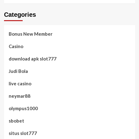
Categories
Bonus New Member
Casino
download apk slot777
Judi Bola
live casino
neymar88
olympus1000
sbobet
situs slot777