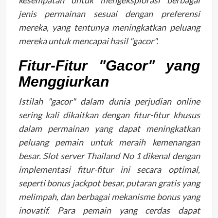
kesempatan untuk mengeksplorasi berbagai
jenis permainan sesuai dengan preferensi
mereka, yang tentunya meningkatkan peluang
mereka untuk mencapai hasil "gacor".
Fitur-Fitur "Gacor" yang
Menggiurkan
Istilah "gacor" dalam dunia perjudian online
sering kali dikaitkan dengan fitur-fitur khusus
dalam permainan yang dapat meningkatkan
peluang pemain untuk meraih kemenangan
besar. Slot server Thailand No 1 dikenal dengan
implementasi fitur-fitur ini secara optimal,
seperti bonus jackpot besar, putaran gratis yang
melimpah, dan berbagai mekanisme bonus yang
inovatif. Para pemain yang cerdas dapat