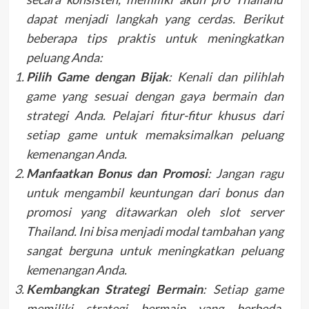
dapat menjadi langkah yang cerdas. Berikut
beberapa tips praktis untuk meningkatkan
peluang Anda:
Pilih Game dengan Bijak
: Kenali dan pilihlah
game yang sesuai dengan gaya bermain dan
strategi Anda. Pelajari fitur-fitur khusus dari
setiap game untuk memaksimalkan peluang
kemenangan Anda.
Manfaatkan Bonus dan Promosi
: Jangan ragu
untuk mengambil keuntungan dari bonus dan
promosi yang ditawarkan oleh slot server
Thailand. Ini bisa menjadi modal tambahan yang
sangat berguna untuk meningkatkan peluang
kemenangan Anda.
Kembangkan Strategi Bermain
: Setiap game
memiliki strategi bermain yang berbeda.