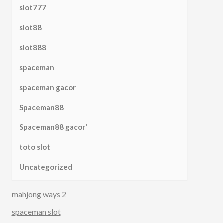
slot777
slot88
slot888
spaceman
spaceman gacor
Spaceman88
Spaceman88 gacor'
toto slot
Uncategorized
mahjong ways 2
spaceman slot