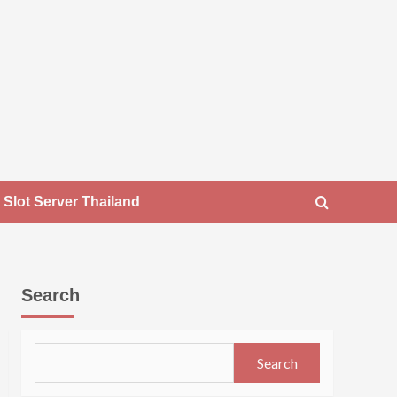
Slot Server Thailand
Search
Search