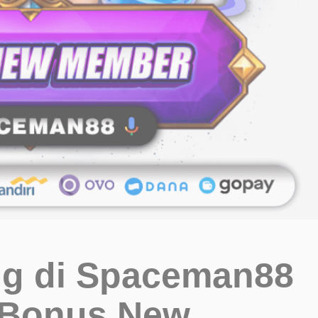
ng di Spaceman88
 Bonus New