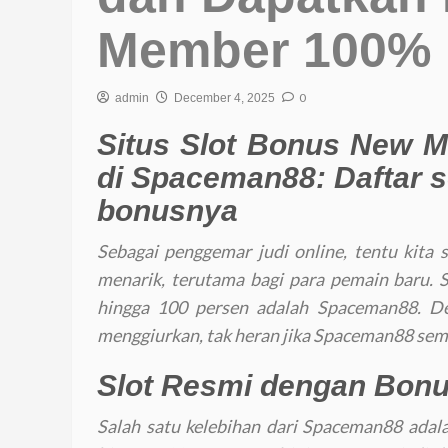
Member 100%
0
admin
December 4, 2025
Situs Slot Bonus New 
di Spaceman88: Daftar 
bonusnya
Sebagai penggemar judi online, tentu kita
menarik, terutama bagi para pemain baru.
hingga 100 persen adalah Spaceman88. 
menggiurkan, tak heran jika Spaceman88 semak
Slot Resmi dengan Bon
Salah satu kelebihan dari Spaceman88 ada