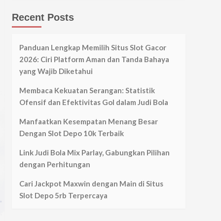
Recent Posts
Panduan Lengkap Memilih Situs Slot Gacor
2026: Ciri Platform Aman dan Tanda Bahaya
yang Wajib Diketahui
Membaca Kekuatan Serangan: Statistik
Ofensif dan Efektivitas Gol dalam Judi Bola
Manfaatkan Kesempatan Menang Besar
Dengan Slot Depo 10k Terbaik
Link Judi Bola Mix Parlay, Gabungkan Pilihan
dengan Perhitungan
Cari Jackpot Maxwin dengan Main di Situs
Slot Depo 5rb Terpercaya