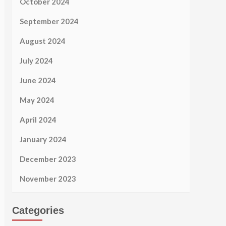
October 2024
September 2024
August 2024
July 2024
June 2024
May 2024
April 2024
January 2024
December 2023
November 2023
Categories