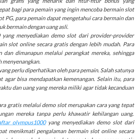
an grafis yang menarik dan fitur-fitur bonus yang
epat bagi para pemain yang ingin mencoba bermain slot
lot PG, para pemain dapat mengetahui cara bermain dan
uk bermain dengan uang asli.
 yang menyediakan demo slot dari provider-provider
n slot online secara gratis dengan lebih mudah. Para
n dan dimanapun melalui perangkat mereka, sehingga
ih menyenangkan.
yang perlu diperhatikan oleh para pemain. Salah satunya
t agar bisa mendapatkan kemenangan. Selain itu, para
ktu dan uang yang mereka miliki agar tidak kecanduan
ara gratis melalui demo slot merupakan cara yang tepat
ungan mereka tanpa perlu khawatir kehilangan uang.
aftar olympus1000
yang menyediakan demo slot dari
pat menikmati pengalaman bermain slot online secara