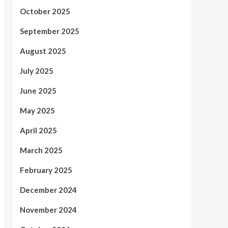
October 2025
September 2025
August 2025
July 2025
June 2025
May 2025
April 2025
March 2025
February 2025
December 2024
November 2024