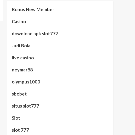
Bonus New Member
Casino
download apk slot777
Judi Bola
live casino
neymar88
olympus1000
sbobet
situs slot777
Slot
slot 777