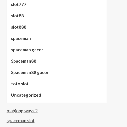
slot777
slot88
slot888
spaceman
spaceman gacor
Spaceman88
Spaceman88 gacor'
toto slot
Uncategorized
mahjong ways 2
spaceman slot