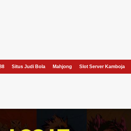
88
Situs Judi Bola
Mahjong
Slot Server Kamboja