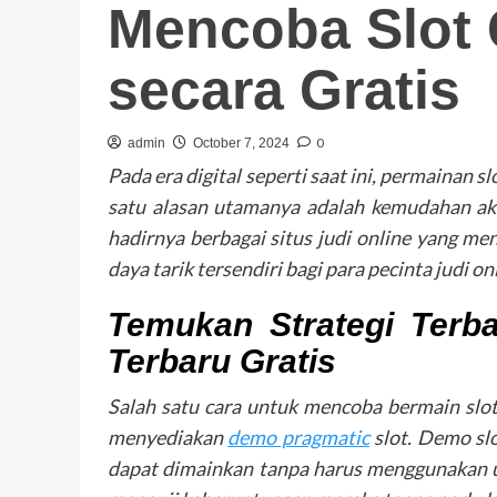
Mencoba Slot 
secara Gratis
0
admin
October 7, 2024
Pada era digital seperti saat ini, permainan 
satu alasan utamanya adalah kemudahan akse
hadirnya berbagai situs judi online yang m
daya tarik tersendiri bagi para pecinta judi on
Temukan Strategi Terb
Terbaru Gratis
Salah satu cara untuk mencoba bermain slot 
menyediakan
demo pragmatic
slot. Demo sl
dapat dimainkan tanpa harus menggunakan u