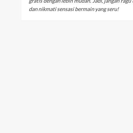
gratis dengan lebih mudah. Jadi, jangan ragu
dan nikmati sensasi bermain yang seru!