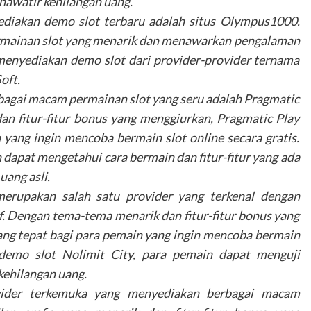
hawatir kehilangan uang.
yediakan demo slot terbaru adalah situs Olympus1000.
ermainan slot yang menarik dan menawarkan pengalaman
ga menyediakan demo slot dari provider-provider ternama
oft.
rbagai macam permainan slot yang seru adalah Pragmatic
an fitur-fitur bonus yang menggiurkan, Pragmatic Play
 yang ingin mencoba bermain slot online secara gratis.
apat mengetahui cara bermain dan fitur-fitur yang ada
ang asli.
 merupakan salah satu provider yang terkenal dengan
. Dengan tema-tema menarik dan fitur-fitur bonus yang
ang tepat bagi para pemain yang ingin mencoba bermain
 demo slot Nolimit City, para pemain dapat menguji
kehilangan uang.
vider terkemuka yang menyediakan berbagai macam