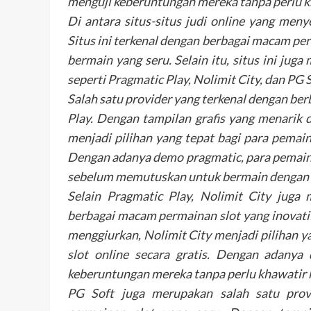
menguji keberuntungan mereka tanpa perlu k
Di antara situs-situs judi online yang men
Situs ini terkenal dengan berbagai macam p
bermain yang seru. Selain itu, situs ini ju
seperti Pragmatic Play, Nolimit City, dan PG S
Salah satu provider yang terkenal dengan be
Play. Dengan tampilan grafis yang menarik d
menjadi pilihan yang tepat bagi para pemain
Dengan adanya demo pragmatic, para pemain d
sebelum memutuskan untuk bermain dengan u
Selain Pragmatic Play, Nolimit City juga
berbagai macam permainan slot yang inovatif
menggiurkan, Nolimit City menjadi pilihan y
slot online secara gratis. Dengan adanya
keberuntungan mereka tanpa perlu khawatir 
PG Soft juga merupakan salah satu pro