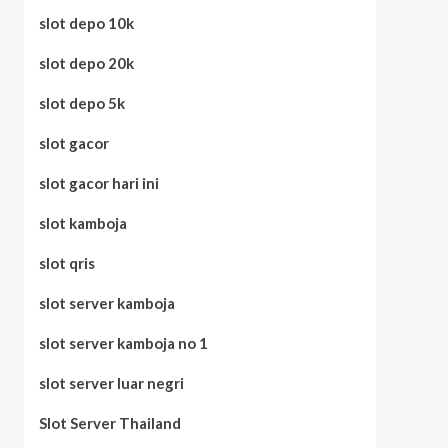
slot depo 10k
slot depo 20k
slot depo 5k
slot gacor
slot gacor hari ini
slot kamboja
slot qris
slot server kamboja
slot server kamboja no 1
slot server luar negri
Slot Server Thailand