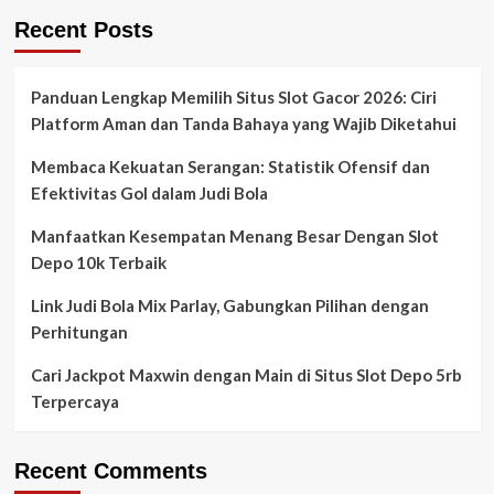
Recent Posts
Panduan Lengkap Memilih Situs Slot Gacor 2026: Ciri
Platform Aman dan Tanda Bahaya yang Wajib Diketahui
Membaca Kekuatan Serangan: Statistik Ofensif dan
Efektivitas Gol dalam Judi Bola
Manfaatkan Kesempatan Menang Besar Dengan Slot
Depo 10k Terbaik
Link Judi Bola Mix Parlay, Gabungkan Pilihan dengan
Perhitungan
Cari Jackpot Maxwin dengan Main di Situs Slot Depo 5rb
Terpercaya
Recent Comments