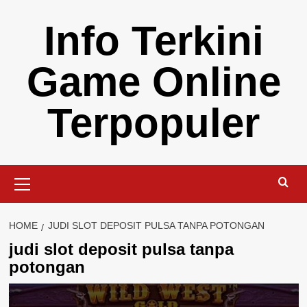
Skip
Info Terkini
to
content
Game Online
Terpopuler
Primary
Menu
HOME
JUDI SLOT DEPOSIT PULSA TANPA POTONGAN
judi slot deposit pulsa tanpa
potongan