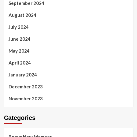
September 2024
August 2024
July 2024
June 2024
May 2024
April 2024
January 2024
December 2023
November 2023
Categories
Bonus New Member