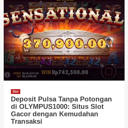
Slot
Deposit Pulsa Tanpa Potongan
di OLYMPUS1000: Situs Slot
Gacor dengan Kemudahan
Transaksi