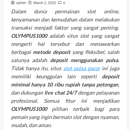
0
admin
March 2, 2025
Dalam dunia permainan slot online,
kenyamanan dan kemudahan dalam melakukan
transaksi menjadi faktor yang sangat penting.
OLYMPUS1000
adalah situs slot yang sangat
mengerti hal tersebut dan menawarkan
berbagai
metode deposit
yang fleksibel, salah
satunya adalah
deposit menggunakan pulsa
.
Tidak hanya itu, situs
slot pulsa gacor
ini juga
memiliki keunggulan lain seperti
deposit
minimal hanya 10 ribu rupiah tanpa potongan
,
dan dukungan
live chat 24/7
dengan pelayanan
profesional. Semua fitur ini menjadikan
OLYMPUS1000
pilihan terbaik bagi para
pemain yang ingin bermain slot dengan nyaman,
mudah, dan aman.