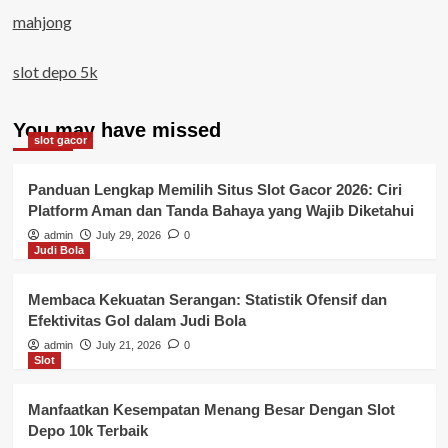
mahjong
slot depo 5k
You may have missed
slot gacor
Panduan Lengkap Memilih Situs Slot Gacor 2026: Ciri
Platform Aman dan Tanda Bahaya yang Wajib Diketahui
admin
July 29, 2026
0
Judi Bola
Membaca Kekuatan Serangan: Statistik Ofensif dan
Efektivitas Gol dalam Judi Bola
admin
July 21, 2026
0
Slot
Manfaatkan Kesempatan Menang Besar Dengan Slot
Depo 10k Terbaik