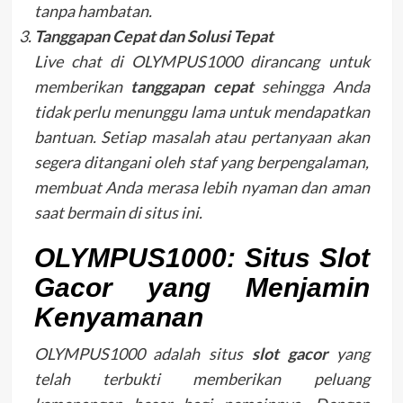
tanpa hambatan.
Tanggapan Cepat dan Solusi Tepat
Live chat di OLYMPUS1000 dirancang untuk
memberikan
tanggapan cepat
sehingga Anda
tidak perlu menunggu lama untuk mendapatkan
bantuan. Setiap masalah atau pertanyaan akan
segera ditangani oleh staf yang berpengalaman,
membuat Anda merasa lebih nyaman dan aman
saat bermain di situs ini.
OLYMPUS1000: Situs Slot
Gacor yang Menjamin
Kenyamanan
OLYMPUS1000 adalah situs
slot gacor
yang
telah terbukti memberikan peluang