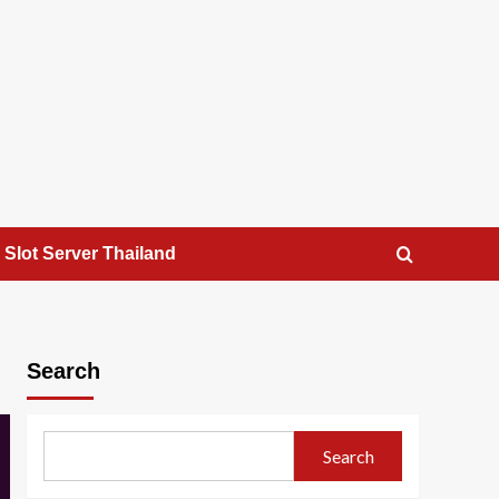
Slot Server Thailand
Search
Search