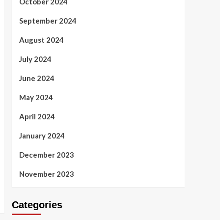
October 2024
September 2024
August 2024
July 2024
June 2024
May 2024
April 2024
January 2024
December 2023
November 2023
Categories