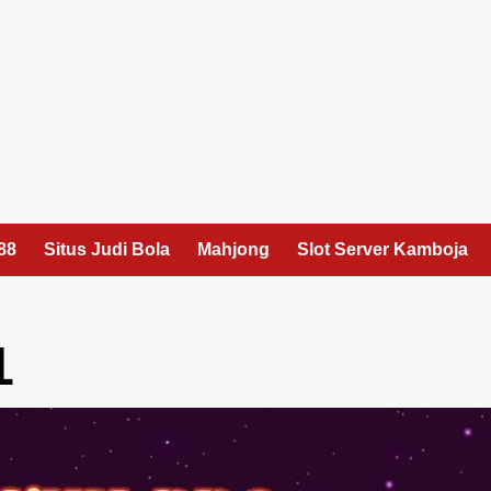
88
Situs Judi Bola
Mahjong
Slot Server Kamboja
1