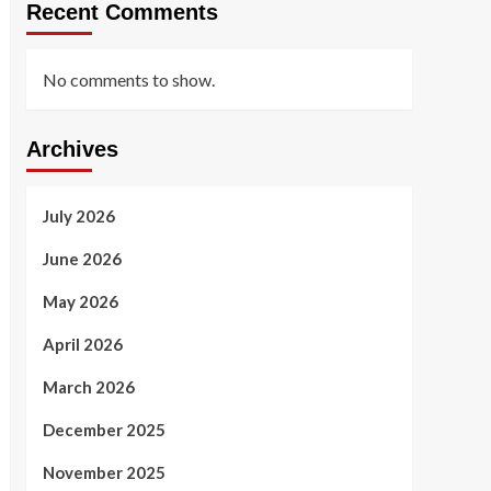
Recent Comments
No comments to show.
Archives
July 2026
June 2026
May 2026
April 2026
March 2026
December 2025
November 2025