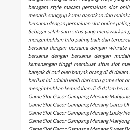
beragam style macam permainan slot onli
menarik sanggup kamu dapatkan dan maink
bersama dengan permainan slot online paling
Sebagai salah satu situs yang menawarkan ga
mengimbuhkan Info paling baik dan terperca
bersama dengan bersama dengan winrate t
bersama dengan bersama dengan mudah.
kemenangan tinggi membuat situs slot mah
banyak di cari oleh banyak orang di di dala
berikut ini adalah lebih dari satu game slot 
mengimbuhkan kemudahan di di dalam bermain 
Game Slot Gacor Gampang Menang Mahjong
Game Slot Gacor Gampang Menang Gates Of
Game Slot Gacor Gampang Menang Lucky Ne
Game Slot Gacor Gampang Menang Mahjong
Game Slot Gacor Gampang Menang Sweet B