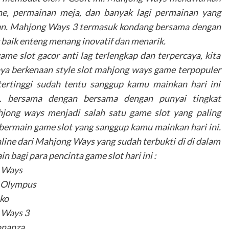
ne, permainan meja, dan banyak lagi permainan yang
an. Mahjong Ways 3 termasuk kondang bersama dengan
 baik enteng menang inovatif dan menarik.
me slot gacor anti lag terlengkap dan terpercaya, kita
ya berkenaan style slot mahjong ways game terpopuler
ertinggi sudah tentu sanggup kamu mainkan hari ini
 bersama dengan bersama dengan punyai tingkat
jong ways menjadi salah satu game slot yang paling
m bermain game slot yang sanggup kamu mainkan hari ini.
online dari Mahjong Ways yang sudah terbukti di di dalam
bagi para pencinta game slot hari ini :
 Ways
 Olympus
ko
 Ways 3
onanza