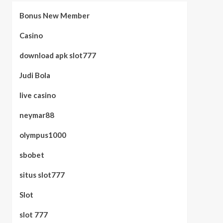
Bonus New Member
Casino
download apk slot777
Judi Bola
live casino
neymar88
olympus1000
sbobet
situs slot777
Slot
slot 777