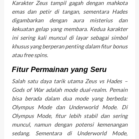
Karakter Zeus tampil gagah dengan mahkota
emas dan petir di tangan, sementara Hades
digambarkan dengan aura misterius dan
kekuatan gelap yang membara. Kedua karakter
ini sering kali muncul di layar sebagai simbol
khusus yang berperan penting dalam fitur bonus
atau free spins.
Fitur Permainan yang Seru
Salah satu daya tarik utama Zeus vs Hades –
Gods of War adalah mode dual-realm. Pemain
bisa berada dalam dua mode yang berbeda:
Olympus Mode dan Underworld Mode. Di
Olympus Mode, fitur lebih stabil dan sering
muncul, namun dengan potensi kemenangan
sedang. Sementara di Underworld Mode,