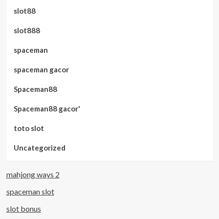
slot88
slot888
spaceman
spaceman gacor
Spaceman88
Spaceman88 gacor'
toto slot
Uncategorized
mahjong ways 2
spaceman slot
slot bonus