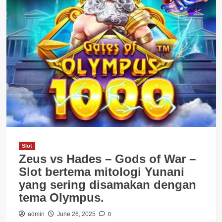
Slot
Zeus vs Hades – Gods of War –
Slot bertema mitologi Yunani
yang sering disamakan dengan
tema Olympus.
0
admin
June 26, 2025