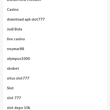
Casino
download apk slot777
Judi Bola
live casino
neymar88
olympus1000
sbobet
situs slot777
Slot
slot 777
slot depo 10k