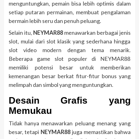
menguntungkan, pemain bisa lebih optimis dalam
setiap putaran permainan, membuat pengalaman
bermain lebih seru dan penuh peluang.
Selain itu,
NEYMAR88
menawarkan berbagai jenis
slot, mulai dari slot klasik yang sederhana hingga
slot video modern dengan tema menarik.
Beberapa game slot populer di NEYMAR88
memiliki potensi besar untuk memberikan
kemenangan besar berkat fitur-fitur bonus yang
melimpah dan simbol yang menguntungkan.
Desain Grafis yang
Memukau
Tidak hanya menawarkan peluang menang yang
besar, tetapi
NEYMAR88
juga memastikan bahwa