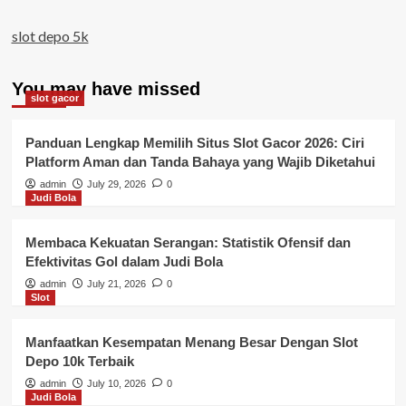
slot depo 5k
You may have missed
slot gacor
Panduan Lengkap Memilih Situs Slot Gacor 2026: Ciri
Platform Aman dan Tanda Bahaya yang Wajib Diketahui
admin
July 29, 2026
0
Judi Bola
Membaca Kekuatan Serangan: Statistik Ofensif dan
Efektivitas Gol dalam Judi Bola
admin
July 21, 2026
0
Slot
Manfaatkan Kesempatan Menang Besar Dengan Slot
Depo 10k Terbaik
admin
July 10, 2026
0
Judi Bola