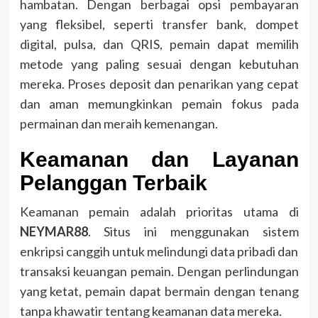
hambatan. Dengan berbagai opsi pembayaran
yang fleksibel, seperti transfer bank, dompet
digital, pulsa, dan QRIS, pemain dapat memilih
metode yang paling sesuai dengan kebutuhan
mereka. Proses deposit dan penarikan yang cepat
dan aman memungkinkan pemain fokus pada
permainan dan meraih kemenangan.
Keamanan dan Layanan
Pelanggan Terbaik
Keamanan pemain adalah prioritas utama di
NEYMAR88
. Situs ini menggunakan sistem
enkripsi canggih untuk melindungi data pribadi dan
transaksi keuangan pemain. Dengan perlindungan
yang ketat, pemain dapat bermain dengan tenang
tanpa khawatir tentang keamanan data mereka.