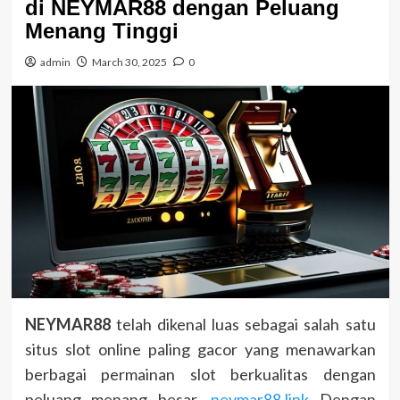
di NEYMAR88 dengan Peluang
Menang Tinggi
admin
March 30, 2025
0
NEYMAR88
telah dikenal luas sebagai salah satu
situs slot online paling gacor yang menawarkan
berbagai permainan slot berkualitas dengan
peluang menang besar.
neymar88.link
Dengan