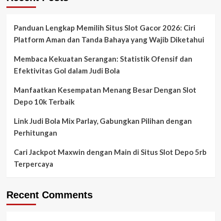
Panduan Lengkap Memilih Situs Slot Gacor 2026: Ciri
Platform Aman dan Tanda Bahaya yang Wajib Diketahui
Membaca Kekuatan Serangan: Statistik Ofensif dan
Efektivitas Gol dalam Judi Bola
Manfaatkan Kesempatan Menang Besar Dengan Slot
Depo 10k Terbaik
Link Judi Bola Mix Parlay, Gabungkan Pilihan dengan
Perhitungan
Cari Jackpot Maxwin dengan Main di Situs Slot Depo 5rb
Terpercaya
Recent Comments