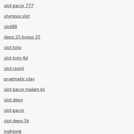
slot gacor 777
olympus slot
slot88
depo 25 bonus 25
slot toto
slot toto 4d
slot resmi
pragmatic play
slot gacor malam ini
slot depo
slot gacor
slot depo 5k
mahjong