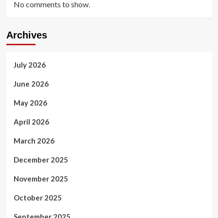
No comments to show.
Archives
July 2026
June 2026
May 2026
April 2026
March 2026
December 2025
November 2025
October 2025
September 2025