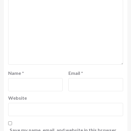
Name
*
Email
*
Website
Save my name, email, and website in this browser