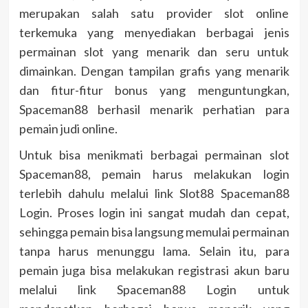
merupakan salah satu provider slot online
terkemuka yang menyediakan berbagai jenis
permainan slot yang menarik dan seru untuk
dimainkan. Dengan tampilan grafis yang menarik
dan fitur-fitur bonus yang menguntungkan,
Spaceman88 berhasil menarik perhatian para
pemain judi online.
Untuk bisa menikmati berbagai permainan slot
Spaceman88, pemain harus melakukan login
terlebih dahulu melalui link Slot88 Spaceman88
Login. Proses login ini sangat mudah dan cepat,
sehingga pemain bisa langsung memulai permainan
tanpa harus menunggu lama. Selain itu, para
pemain juga bisa melakukan registrasi akun baru
melalui link Spaceman88 Login untuk