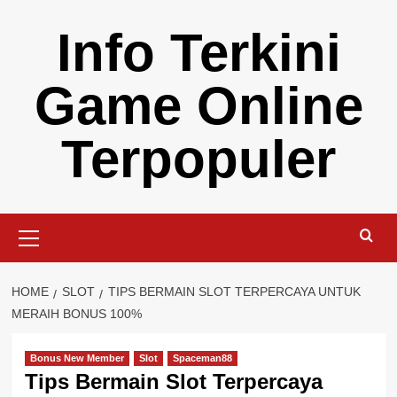
Skip
Info Terkini
to
content
Game Online
Terpopuler
Primary
Menu
HOME
SLOT
TIPS BERMAIN SLOT TERPERCAYA UNTUK
MERAIH BONUS 100%
Bonus New Member
Slot
Spaceman88
Tips Bermain Slot Terpercaya