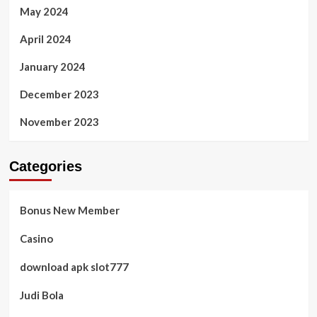
May 2024
April 2024
January 2024
December 2023
November 2023
Categories
Bonus New Member
Casino
download apk slot777
Judi Bola