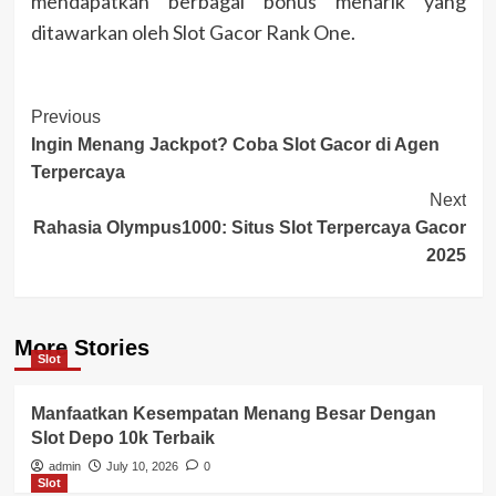
mendapatkan berbagai bonus menarik yang
ditawarkan oleh Slot Gacor Rank One.
Post
Previous
Ingin Menang Jackpot? Coba Slot Gacor di Agen
Navigation
Terpercaya
Next
Rahasia Olympus1000: Situs Slot Terpercaya Gacor
2025
More Stories
Slot
Manfaatkan Kesempatan Menang Besar Dengan
Slot Depo 10k Terbaik
admin
July 10, 2026
0
Slot