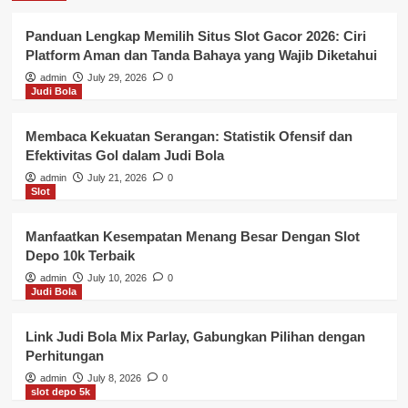
Panduan Lengkap Memilih Situs Slot Gacor 2026: Ciri
Platform Aman dan Tanda Bahaya yang Wajib Diketahui
admin
July 29, 2026
0
Judi Bola
Membaca Kekuatan Serangan: Statistik Ofensif dan
Efektivitas Gol dalam Judi Bola
admin
July 21, 2026
0
Slot
Manfaatkan Kesempatan Menang Besar Dengan Slot
Depo 10k Terbaik
admin
July 10, 2026
0
Judi Bola
Link Judi Bola Mix Parlay, Gabungkan Pilihan dengan
Perhitungan
admin
July 8, 2026
0
slot depo 5k