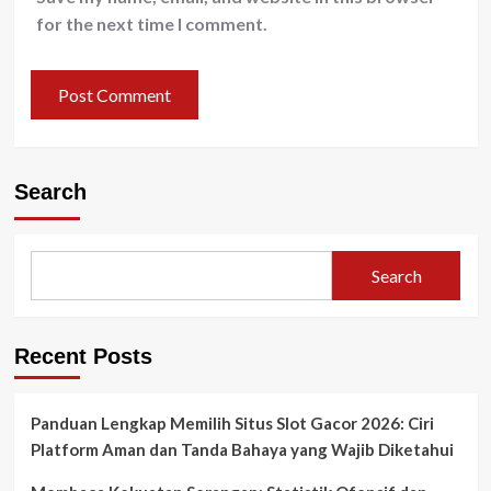
for the next time I comment.
Search
Search
Recent Posts
Panduan Lengkap Memilih Situs Slot Gacor 2026: Ciri
Platform Aman dan Tanda Bahaya yang Wajib Diketahui