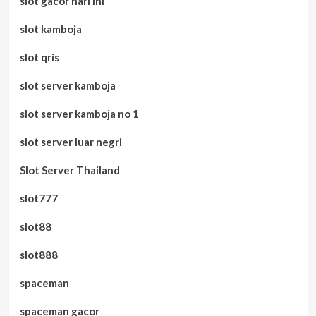
slot gacor hari ini
slot kamboja
slot qris
slot server kamboja
slot server kamboja no 1
slot server luar negri
Slot Server Thailand
slot777
slot88
slot888
spaceman
spaceman gacor