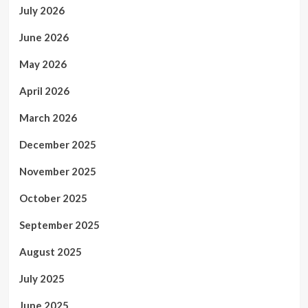
July 2026
June 2026
May 2026
April 2026
March 2026
December 2025
November 2025
October 2025
September 2025
August 2025
July 2025
June 2025