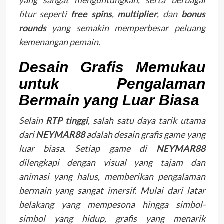
yang sangat menguntungkan, serta berbagai
fitur seperti
free spins
,
multiplier
, dan
bonus
rounds
yang semakin memperbesar peluang
kemenangan pemain.
Desain Grafis Memukau
untuk Pengalaman
Bermain yang Luar Biasa
Selain
RTP tinggi
, salah satu daya tarik utama
dari
NEYMAR88
adalah desain grafis game yang
luar biasa. Setiap game di
NEYMAR88
dilengkapi dengan visual yang tajam dan
animasi yang halus, memberikan pengalaman
bermain yang sangat imersif. Mulai dari latar
belakang yang mempesona hingga simbol-
simbol yang hidup, grafis yang menarik