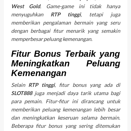
West Gold
. Game-game ini tidak hanya
menyuguhkan
RTP tinggi
, tetapi juga
memberikan pengalaman bermain yang seru
dengan berbagai fitur menarik yang semakin
memperbesar peluang kemenangan.
Fitur Bonus Terbaik yang
Meningkatkan Peluang
Kemenangan
Selain
RTP tinggi
, fitur bonus yang ada di
SLOT888
juga menjadi daya tarik utama bagi
para pemain. Fitur-fitur ini dirancang untuk
memberikan peluang kemenangan lebih besar
dan meningkatkan keseruan selama bermain.
Beberapa fitur bonus yang sering ditemukan