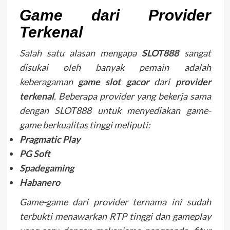
Game dari Provider
Terkenal
Salah satu alasan mengapa
SLOT888
sangat
disukai oleh banyak pemain adalah
keberagaman
game slot gacor
dari
provider
terkenal
. Beberapa provider yang bekerja sama
dengan SLOT888 untuk menyediakan game-
game berkualitas tinggi meliputi:
Pragmatic Play
PG Soft
Spadegaming
Habanero
Game-game dari provider ternama ini sudah
terbukti menawarkan RTP tinggi dan gameplay