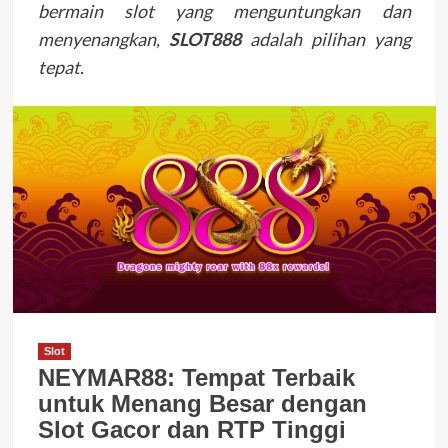
bermain slot yang menguntungkan dan
menyenangkan,
SLOT888
adalah pilihan yang
tepat.
Slot
NEYMAR88: Tempat Terbaik
untuk Menang Besar dengan
Slot Gacor dan RTP Tinggi