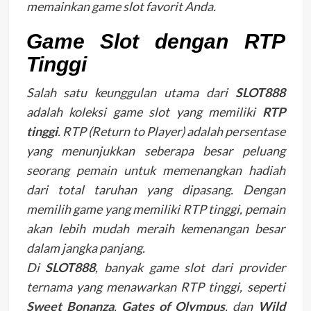
memainkan game slot favorit Anda.
Game Slot dengan RTP
Tinggi
Salah satu keunggulan utama dari
SLOT888
adalah koleksi game slot yang memiliki
RTP
tinggi
. RTP (Return to Player) adalah persentase
yang menunjukkan seberapa besar peluang
seorang pemain untuk memenangkan hadiah
dari total taruhan yang dipasang. Dengan
memilih game yang memiliki RTP tinggi, pemain
akan lebih mudah meraih kemenangan besar
dalam jangka panjang.
Di
SLOT888
, banyak game slot dari provider
ternama yang menawarkan RTP tinggi, seperti
Sweet Bonanza
,
Gates of Olympus
, dan
Wild