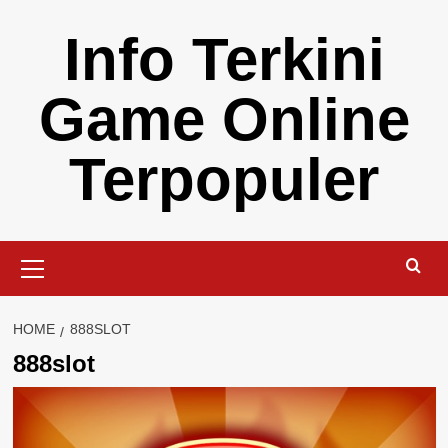
Skip
Info Terkini
to
content
Game Online
Terpopuler
Primary
Menu
HOME
888SLOT
888slot