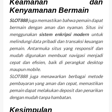
Keamanan dan
Kenyamanan Bermain
SLOT888
juga memastikan bahwa pemain dapat
bermain dengan aman dan nyaman. Situs ini
menggunakan
sistem enkripsi modern
untuk
melindungi data pribadi dan transaksi keuangan
pemain. Antarmuka situs yang responsif dan
mudah digunakan membuat navigasi menjadi
cepat dan efisien, baik di perangkat desktop
maupun mobile.
SLOT888 juga menawarkan berbagai metode
pembayaran yang aman dan cepat, memastikan
pemain dapat melakukan deposit dan penarikan
dengan mudah tanpa hambatan.
Kesimpulan