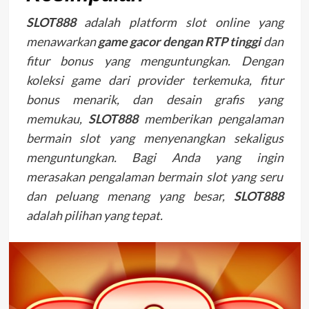
SLOT888
adalah platform slot online yang
menawarkan
game gacor dengan RTP tinggi
dan
fitur bonus yang menguntungkan. Dengan
koleksi game dari provider terkemuka, fitur
bonus menarik, dan desain grafis yang
memukau,
SLOT888
memberikan pengalaman
bermain slot yang menyenangkan sekaligus
menguntungkan. Bagi Anda yang ingin
merasakan pengalaman bermain slot yang seru
dan peluang menang yang besar,
SLOT888
adalah pilihan yang tepat.