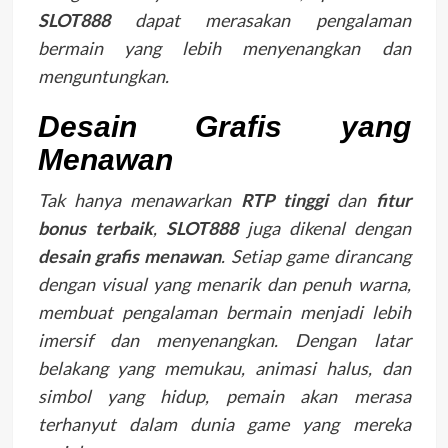
SLOT888
dapat merasakan pengalaman
bermain yang lebih menyenangkan dan
menguntungkan.
Desain Grafis yang
Menawan
Tak hanya menawarkan
RTP tinggi
dan
fitur
bonus terbaik
,
SLOT888
juga dikenal dengan
desain grafis menawan
. Setiap game dirancang
dengan visual yang menarik dan penuh warna,
membuat pengalaman bermain menjadi lebih
imersif dan menyenangkan. Dengan latar
belakang yang memukau, animasi halus, dan
simbol yang hidup, pemain akan merasa
terhanyut dalam dunia game yang mereka