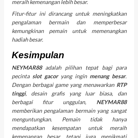
meraih kemenangan lebih besar.
Fitur-fitur ini dirancang untuk meningkatkan
pengalaman bermain dan memperbesar
kemungkinan pemain untuk memenangkan
hadiah besar.
Kesimpulan
NEYMAR88
adalah pilihan tepat bagi para
pecinta
slot gacor
yang ingin
menang besar
.
Dengan berbagai game yang menawarkan
RTP
tinggi
, desain grafis yang luar biasa, dan
berbagai fitur unggulan,
NEYMAR88
memberikan pengalaman bermain yang sangat
menguntungkan. Pemain tidak hanya
mendapatkan kesempatan untuk meraih
kemenangan besar, tetapi juga menikmati