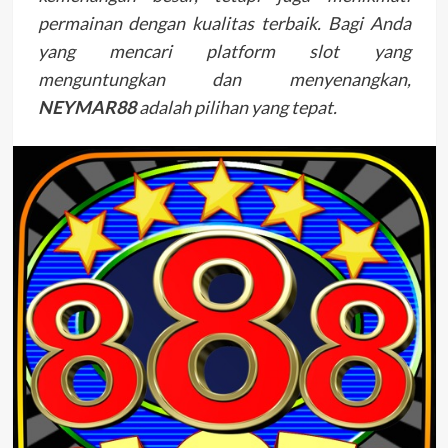
permainan dengan kualitas terbaik. Bagi Anda
yang mencari platform slot yang
menguntungkan dan menyenangkan,
NEYMAR88
adalah pilihan yang tepat.