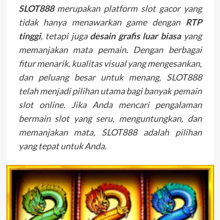
SLOT888
merupakan platform slot gacor yang
tidak hanya menawarkan game dengan
RTP
tinggi
, tetapi juga
desain grafis luar biasa
yang
memanjakan mata pemain. Dengan berbagai
fitur menarik, kualitas visual yang mengesankan,
dan peluang besar untuk menang, SLOT888
telah menjadi pilihan utama bagi banyak pemain
slot online. Jika Anda mencari pengalaman
bermain slot yang seru, menguntungkan, dan
memanjakan mata, SLOT888 adalah pilihan
yang tepat untuk Anda.