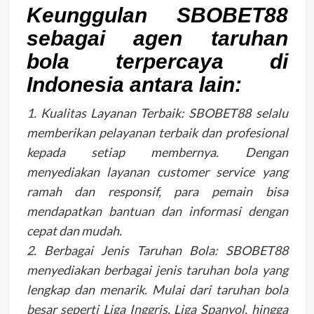
Keunggulan SBOBET88
sebagai agen taruhan
bola terpercaya di
Indonesia antara lain:
1. Kualitas Layanan Terbaik: SBOBET88 selalu
memberikan pelayanan terbaik dan profesional
kepada setiap membernya. Dengan
menyediakan layanan customer service yang
ramah dan responsif, para pemain bisa
mendapatkan bantuan dan informasi dengan
cepat dan mudah.
2. Berbagai Jenis Taruhan Bola: SBOBET88
menyediakan berbagai jenis taruhan bola yang
lengkap dan menarik. Mulai dari taruhan bola
besar seperti Liga Inggris, Liga Spanyol, hingga