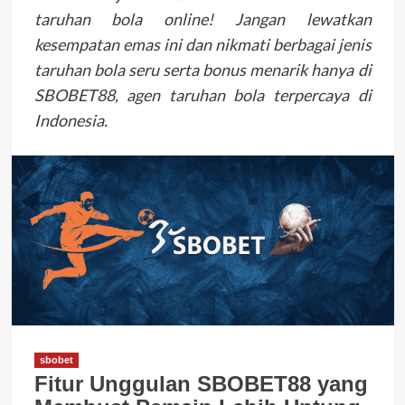
taruhan bola online! Jangan lewatkan
kesempatan emas ini dan nikmati berbagai jenis
taruhan bola seru serta bonus menarik hanya di
SBOBET88, agen taruhan bola terpercaya di
Indonesia.
sbobet
Fitur Unggulan SBOBET88 yang