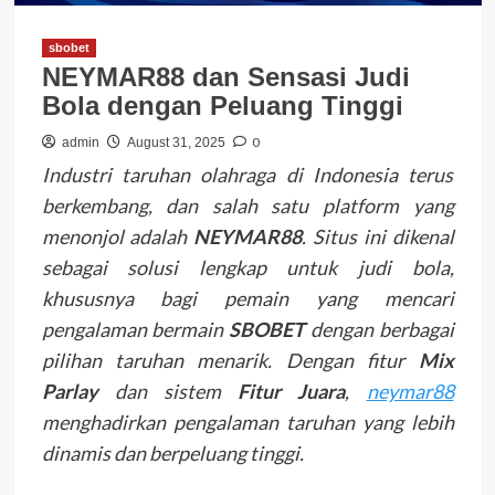
sbobet
NEYMAR88 dan Sensasi Judi
Bola dengan Peluang Tinggi
0
admin
August 31, 2025
Industri taruhan olahraga di Indonesia terus
berkembang, dan salah satu platform yang
menonjol adalah
NEYMAR88
. Situs ini dikenal
sebagai solusi lengkap untuk judi bola,
khususnya bagi pemain yang mencari
pengalaman bermain
SBOBET
dengan berbagai
pilihan taruhan menarik. Dengan fitur
Mix
Parlay
dan sistem
Fitur Juara
,
neymar88
menghadirkan pengalaman taruhan yang lebih
dinamis dan berpeluang tinggi.