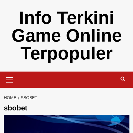
Skip
Info Terkini
to
content
Game Online
Terpopuler
Primary
Menu
HOME
SBOBET
sbobet