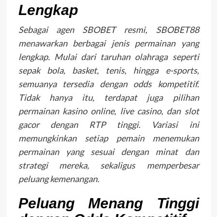
Lengkap
Sebagai agen SBOBET resmi, SBOBET88
menawarkan berbagai jenis permainan yang
lengkap. Mulai dari taruhan olahraga seperti
sepak bola, basket, tenis, hingga e-sports,
semuanya tersedia dengan odds kompetitif.
Tidak hanya itu, terdapat juga pilihan
permainan kasino online, live casino, dan slot
gacor dengan RTP tinggi. Variasi ini
memungkinkan setiap pemain menemukan
permainan yang sesuai dengan minat dan
strategi mereka, sekaligus memperbesar
peluang kemenangan.
Peluang Menang Tinggi