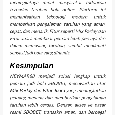
meningkatnya minat masyarakat Indonesia
terhadap taruhan bola online. Platform ini
memanfaatkan teknologi modern untuk
memberikan pengalaman taruhan yang aman,
cepat, dan menarik. Fitur seperti Mix Parlay dan
Fitur Juara membuat pemain lebih percaya diri
dalam memasang taruhan, sambil menikmati
sensasi judi bola yang dinamis.
Kesimpulan
NEYMAR88 menjadi solusi lengkap untuk
pemain judi bola SBOBET, menawarkan fitur
Mix Parlay
dan
Fitur Juara
yang meningkatkan
peluang menang dan memberikan pengalaman
taruhan lebih cerdas. Dengan akses ke pasar
resmi SBOBET, transaksi aman, dan berbagai