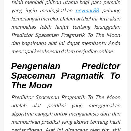
telah menjadi pilihan utama bagi para pemain
yang ingin meningkatkan
neymar88
peluang
kemenangan mereka. Dalam artikel ini, kita akan
membahas lebih lanjut tentang keunggulan
Predictor Spaceman Pragmatik To The Moon
dan bagaimana alat ini dapat membantu Anda
mencapai kesuksesan dalam perjudian online.
Pengenalan Predictor
Spaceman Pragmatik To
The Moon
Prediktor Spaceman Pragmatik To The Moon
adalah alat prediksi yang menggunakan
algoritma canggih untuk menganalisis data dan
memberikan prediksi yang akurat tentang hasil
pertandingan. Alat ini dirancang oleh tim ahli