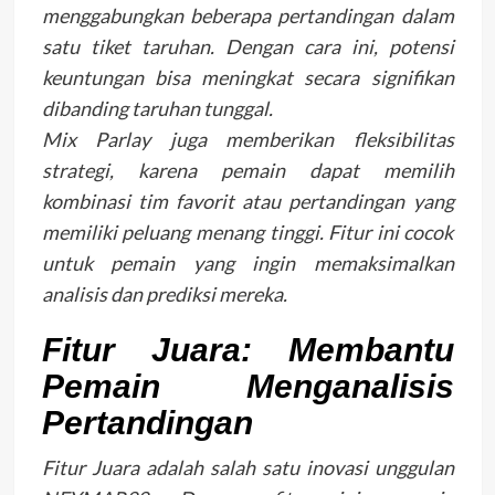
menggabungkan beberapa pertandingan dalam
satu tiket taruhan. Dengan cara ini, potensi
keuntungan bisa meningkat secara signifikan
dibanding taruhan tunggal.
Mix Parlay juga memberikan fleksibilitas
strategi, karena pemain dapat memilih
kombinasi tim favorit atau pertandingan yang
memiliki peluang menang tinggi. Fitur ini cocok
untuk pemain yang ingin memaksimalkan
analisis dan prediksi mereka.
Fitur Juara: Membantu
Pemain Menganalisis
Pertandingan
Fitur Juara adalah salah satu inovasi unggulan