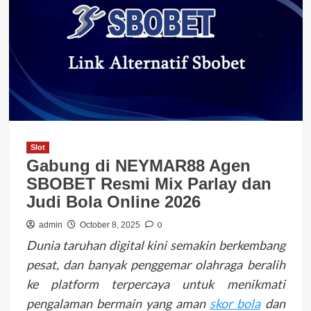
Slot
Gabung di NEYMAR88 Agen
SBOBET Resmi Mix Parlay dan
Judi Bola Online 2026
0
admin
October 8, 2025
Dunia taruhan digital kini semakin berkembang
pesat, dan banyak penggemar olahraga beralih
ke platform terpercaya untuk menikmati
pengalaman bermain yang aman
skor bola
dan