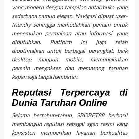
yang modern dengan tampilan antarmuka yang
sederhana namun elegan. Navigasi dibuat user-
friendly sehingga memudahkan pemain untuk
menemukan permainan atau informasi yang
dibutuhkan. Platform ini juga telah
dioptimalkan untuk berbagai perangkat, baik
desktop maupun mobile, memungkinkan
pemain mengakses dan memasang taruhan
kapan saja tanpa hambatan.
Reputasi Terpercaya di
Dunia Taruhan Online
Selama bertahun-tahun, SBOBET88 berhasil
membangun reputasi sebagai agen resmi yang
konsisten memberikan layanan berkualitas