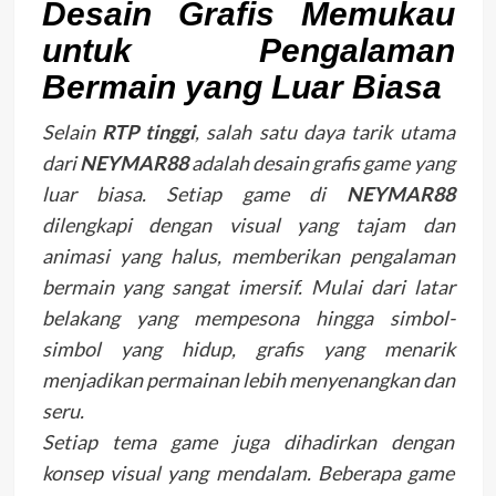
Desain Grafis Memukau
untuk Pengalaman
Bermain yang Luar Biasa
Selain
RTP tinggi
, salah satu daya tarik utama
dari
NEYMAR88
adalah desain grafis game yang
luar biasa. Setiap game di
NEYMAR88
dilengkapi dengan visual yang tajam dan
animasi yang halus, memberikan pengalaman
bermain yang sangat imersif. Mulai dari latar
belakang yang mempesona hingga simbol-
simbol yang hidup, grafis yang menarik
menjadikan permainan lebih menyenangkan dan
seru.
Setiap tema game juga dihadirkan dengan
konsep visual yang mendalam. Beberapa game