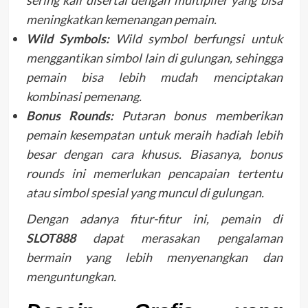
meningkatkan kemenangan pemain.
Wild Symbols:
Wild symbol berfungsi untuk
menggantikan simbol lain di gulungan, sehingga
pemain bisa lebih mudah menciptakan
kombinasi pemenang.
Bonus Rounds:
Putaran bonus memberikan
pemain kesempatan untuk meraih hadiah lebih
besar dengan cara khusus. Biasanya, bonus
rounds ini memerlukan pencapaian tertentu
atau simbol spesial yang muncul di gulungan.
Dengan adanya fitur-fitur ini, pemain di
SLOT888
dapat merasakan pengalaman
bermain yang lebih menyenangkan dan
menguntungkan.