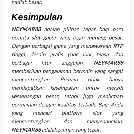
hadiah besar.
Kesimpulan
NEYMAR88
adalah pilihan tepat bagi para
pecinta
slot gacor
yang ingin
menang besar
.
Dengan berbagai game yang menawarkan
RTP
tinggi
, desain grafis yang luar biasa, dan
berbagai fitur unggulan,
NEYMAR88
memberikan pengalaman bermain yang sangat
menguntungkan. Pemain tidak hanya
mendapatkan kesempatan untuk meraih
kemenangan besar, tetapi juga menikmati
permainan dengan kualitas terbaik. Bagi Anda
yang mencari platform slot yang
menguntungkan dan menyenangkan,
NEYMAR88
adalah pilihan yang tepat.