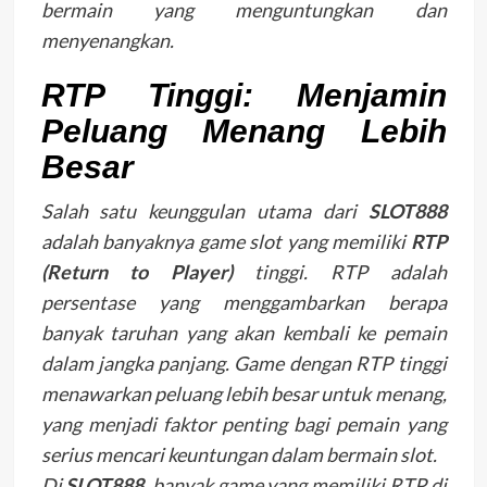
bermain yang menguntungkan dan
menyenangkan.
RTP Tinggi: Menjamin
Peluang Menang Lebih
Besar
Salah satu keunggulan utama dari
SLOT888
adalah banyaknya game slot yang memiliki
RTP
(Return to Player)
tinggi. RTP adalah
persentase yang menggambarkan berapa
banyak taruhan yang akan kembali ke pemain
dalam jangka panjang. Game dengan RTP tinggi
menawarkan peluang lebih besar untuk menang,
yang menjadi faktor penting bagi pemain yang
serius mencari keuntungan dalam bermain slot.
Di
SLOT888
, banyak game yang memiliki RTP di