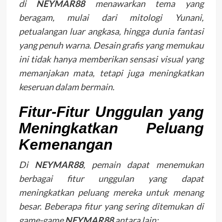
di
NEYMAR88
menawarkan tema yang
beragam, mulai dari mitologi Yunani,
petualangan luar angkasa, hingga dunia fantasi
yang penuh warna. Desain grafis yang memukau
ini tidak hanya memberikan sensasi visual yang
memanjakan mata, tetapi juga meningkatkan
keseruan dalam bermain.
Fitur-Fitur Unggulan yang
Meningkatkan Peluang
Kemenangan
Di
NEYMAR88
, pemain dapat menemukan
berbagai fitur unggulan yang dapat
meningkatkan peluang mereka untuk menang
besar. Beberapa fitur yang sering ditemukan di
game-game
NEYMAR88
antara lain: