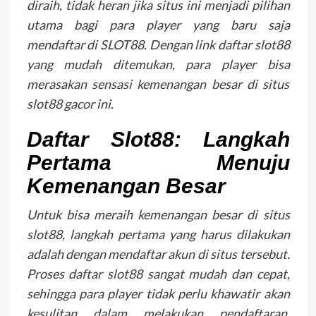
diraih, tidak heran jika situs ini menjadi pilihan
utama bagi para player yang baru saja
mendaftar di SLOT88. Dengan link daftar slot88
yang mudah ditemukan, para player bisa
merasakan sensasi kemenangan besar di situs
slot88 gacor ini.
Daftar Slot88: Langkah
Pertama Menuju
Kemenangan Besar
Untuk bisa meraih kemenangan besar di situs
slot88, langkah pertama yang harus dilakukan
adalah dengan mendaftar akun di situs tersebut.
Proses daftar slot88 sangat mudah dan cepat,
sehingga para player tidak perlu khawatir akan
kesulitan dalam melakukan pendaftaran.