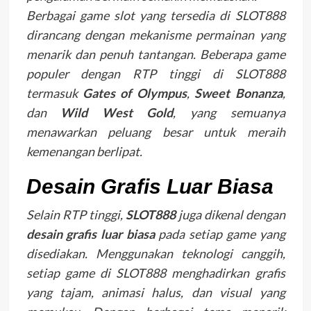
Berbagai game slot yang tersedia di SLOT888
dirancang dengan mekanisme permainan yang
menarik dan penuh tantangan. Beberapa game
populer dengan RTP tinggi di SLOT888
termasuk
Gates of Olympus
,
Sweet Bonanza
,
dan
Wild West Gold
, yang semuanya
menawarkan peluang besar untuk meraih
kemenangan berlipat.
Desain Grafis Luar Biasa
Selain RTP tinggi,
SLOT888
juga dikenal dengan
desain grafis luar biasa
pada setiap game yang
disediakan. Menggunakan teknologi canggih,
setiap game di SLOT888 menghadirkan grafis
yang tajam, animasi halus, dan visual yang