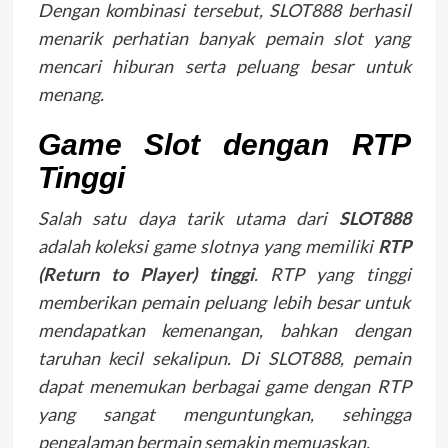
Dengan kombinasi tersebut, SLOT888 berhasil
menarik perhatian banyak pemain slot yang
mencari hiburan serta peluang besar untuk
menang.
Game Slot dengan RTP
Tinggi
Salah satu daya tarik utama dari
SLOT888
adalah koleksi game slotnya yang memiliki
RTP
(Return to Player) tinggi
. RTP yang tinggi
memberikan pemain peluang lebih besar untuk
mendapatkan kemenangan, bahkan dengan
taruhan kecil sekalipun. Di SLOT888, pemain
dapat menemukan berbagai game dengan RTP
yang sangat menguntungkan, sehingga
pengalaman bermain semakin memuaskan.