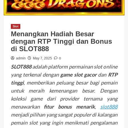
Slot
Menangkan Hadiah Besar
dengan RTP Tinggi dan Bonus
di SLOT888
0
admin
May 7, 2025
SLOT888
adalah platform permainan slot online
yang terkenal dengan
game slot gacor
dan
RTP
tinggi
, memberikan peluang besar bagi pemain
untuk meraih kemenangan besar. Dengan
koleksi game dari provider ternama yang
menawarkan
fitur bonus menarik
,
slot888
menjadi pilihan yang sangat populer di kalangan
pemain slot yang ingin menikmati pengalaman