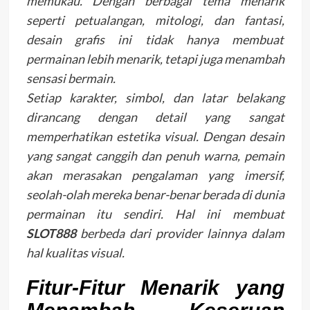
memukau. Dengan berbagai tema menarik
seperti petualangan, mitologi, dan fantasi,
desain grafis ini tidak hanya membuat
permainan lebih menarik, tetapi juga menambah
sensasi bermain.
Setiap karakter, simbol, dan latar belakang
dirancang dengan detail yang sangat
memperhatikan estetika visual. Dengan desain
yang sangat canggih dan penuh warna, pemain
akan merasakan pengalaman yang imersif,
seolah-olah mereka benar-benar berada di dunia
permainan itu sendiri. Hal ini membuat
SLOT888
berbeda dari provider lainnya dalam
hal kualitas visual.
Fitur-Fitur Menarik yang