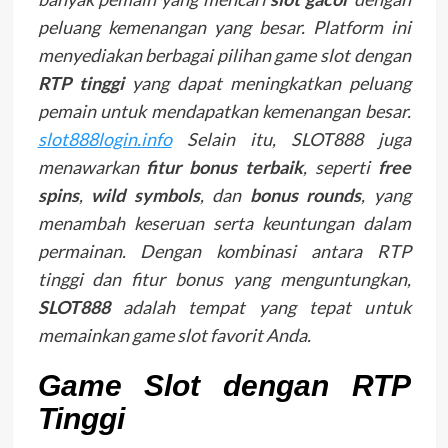
peluang kemenangan yang besar. Platform ini
menyediakan berbagai pilihan game slot dengan
RTP tinggi
yang dapat meningkatkan peluang
pemain untuk mendapatkan kemenangan besar.
slot888login.info
Selain itu, SLOT888 juga
menawarkan
fitur bonus terbaik
, seperti
free
spins
,
wild symbols
, dan
bonus rounds
, yang
menambah keseruan serta keuntungan dalam
permainan. Dengan kombinasi antara RTP
tinggi dan fitur bonus yang menguntungkan,
SLOT888
adalah tempat yang tepat untuk
memainkan game slot favorit Anda.
Game Slot dengan RTP
Tinggi