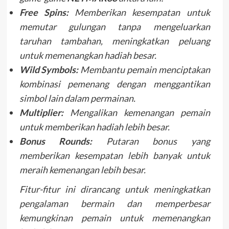
Free Spins:
Memberikan kesempatan untuk
memutar gulungan tanpa mengeluarkan
taruhan tambahan, meningkatkan peluang
untuk memenangkan hadiah besar.
Wild Symbols:
Membantu pemain menciptakan
kombinasi pemenang dengan menggantikan
simbol lain dalam permainan.
Multiplier:
Mengalikan kemenangan pemain
untuk memberikan hadiah lebih besar.
Bonus Rounds:
Putaran bonus yang
memberikan kesempatan lebih banyak untuk
meraih kemenangan lebih besar.
Fitur-fitur ini dirancang untuk meningkatkan
pengalaman bermain dan memperbesar
kemungkinan pemain untuk memenangkan