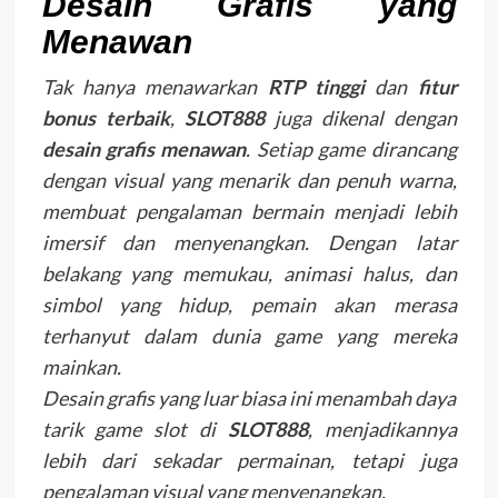
Desain Grafis yang
Menawan
Tak hanya menawarkan
RTP tinggi
dan
fitur
bonus terbaik
,
SLOT888
juga dikenal dengan
desain grafis menawan
. Setiap game dirancang
dengan visual yang menarik dan penuh warna,
membuat pengalaman bermain menjadi lebih
imersif dan menyenangkan. Dengan latar
belakang yang memukau, animasi halus, dan
simbol yang hidup, pemain akan merasa
terhanyut dalam dunia game yang mereka
mainkan.
Desain grafis yang luar biasa ini menambah daya
tarik game slot di
SLOT888
, menjadikannya
lebih dari sekadar permainan, tetapi juga
pengalaman visual yang menyenangkan.