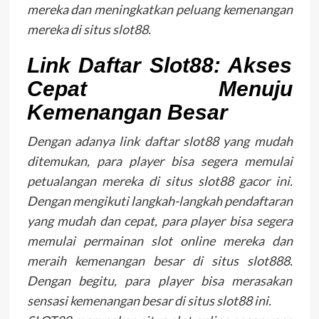
mereka dan meningkatkan peluang kemenangan
mereka di situs slot88.
Link Daftar Slot88: Akses
Cepat Menuju
Kemenangan Besar
Dengan adanya link daftar slot88 yang mudah
ditemukan, para player bisa segera memulai
petualangan mereka di situs slot88 gacor ini.
Dengan mengikuti langkah-langkah pendaftaran
yang mudah dan cepat, para player bisa segera
memulai permainan slot online mereka dan
meraih kemenangan besar di situs slot888.
Dengan begitu, para player bisa merasakan
sensasi kemenangan besar di situs slot88 ini.