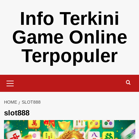
Skip
Info Terkini
to
content
Game Online
Terpopuler
Primary
Menu
HOME
SLOT888
slot888