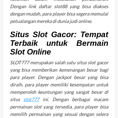
Dengan link daftar slot88 yang bisa diakses
dengan mudah, para player bisa segera memulai
petualangan mereka di dunia judi online.
Situs Slot Gacor: Tempat
Terbaik untuk Bermain
Slot Online
SLOT777 merupakan salah satu situs slot gacor
yang bisa memberikan kemenangan besar bagi
para player. Dengan jackpot besar yang bisa
diraih, para player memiliki kesempatan untuk
memperoleh keuntungan yang sangat besar di
situs
slot777
ini. Dengan berbagai macam
permainan slot yang tersedia, para player bisa
memilih permainan yang sesuai dengan selera